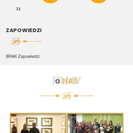
31
ZAPOWIEDZI
BRAK Zapowiedzi
FILMY
o
NAS