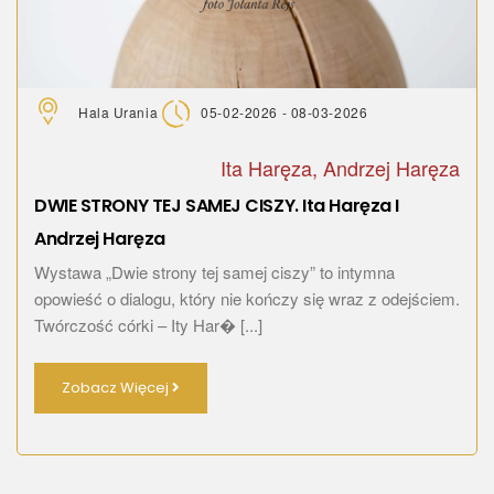
Hala Urania
05-02-2026 - 08-03-2026
Ita Haręza, Andrzej Haręza
DWIE STRONY TEJ SAMEJ CISZY. Ita Haręza I
Andrzej Haręza
Wystawa „Dwie strony tej samej ciszy” to intymna
opowieść o dialogu, który nie kończy się wraz z odejściem.
Twórczość córki – Ity Har� [...]
Zobacz Więcej