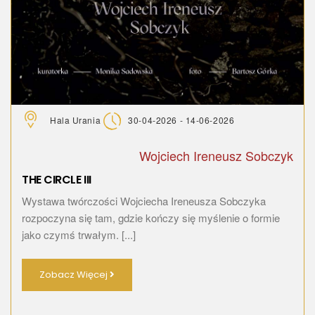
Hala Urania
30-04-2026 - 14-06-2026
Wojciech Ireneusz Sobczyk
THE CIRCLE III
Wystawa twórczości Wojciecha Ireneusza Sobczyka
rozpoczyna się tam, gdzie kończy się myślenie o formie
jako czymś trwałym. [...]
Zobacz Więcej