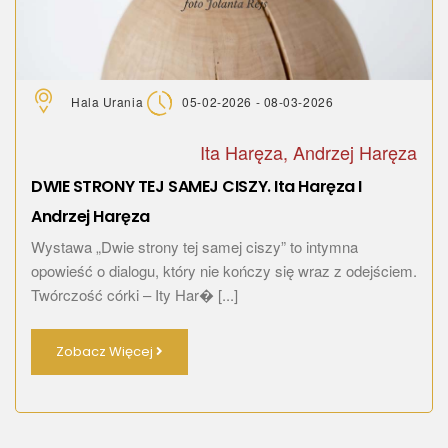
Hala Urania
05-02-2026 - 08-03-2026
Ita Haręza, Andrzej Haręza
DWIE STRONY TEJ SAMEJ CISZY. Ita Haręza I
Andrzej Haręza
Wystawa „Dwie strony tej samej ciszy” to intymna
opowieść o dialogu, który nie kończy się wraz z odejściem.
Twórczość córki – Ity Har� [...]
Zobacz Więcej