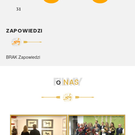
31
ZAPOWIEDZI
BRAK Zapowiedzi
FILMY
o
NAS