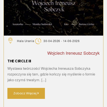
Hala Urania
30-04-2026 - 14-06-2026
Wojciech Ireneusz Sobczyk
THE CIRCLE III
Wystawa twórczości Wojciecha Ireneusza Sobczyka
rozpoczyna się tam, gdzie kończy się myślenie o formie
jako czymś trwałym. [...]
Zobacz Więcej