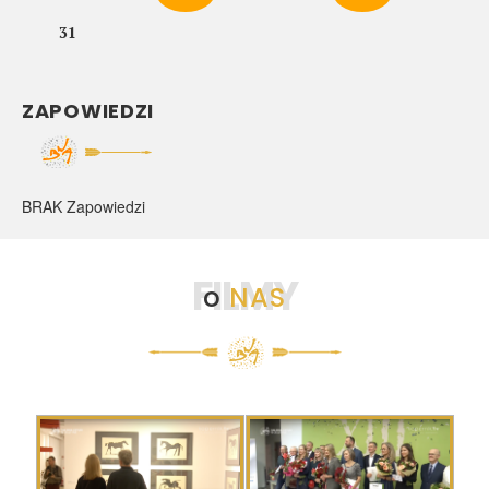
31
ZAPOWIEDZI
BRAK Zapowiedzi
FILMY
o
NAS