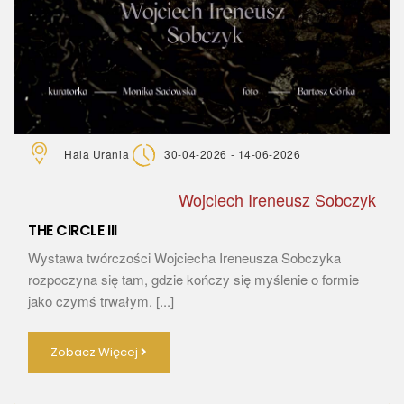
Hala Urania
30-04-2026 - 14-06-2026
Wojciech Ireneusz Sobczyk
THE CIRCLE III
Wystawa twórczości Wojciecha Ireneusza Sobczyka
rozpoczyna się tam, gdzie kończy się myślenie o formie
jako czymś trwałym. [...]
Zobacz Więcej