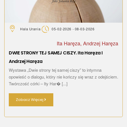
Hala Urania
05-02-2026 - 08-03-2026
Ita Haręza, Andrzej Haręza
DWIE STRONY TEJ SAMEJ CISZY. Ita Haręza I
Andrzej Haręza
Wystawa „Dwie strony tej samej ciszy” to intymna
opowieść o dialogu, który nie kończy się wraz z odejściem.
Twórczość córki – Ity Har� [...]
Zobacz Więcej