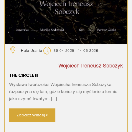
Hala Urania
30-04-2026 - 14-06-2026
Wojciech Ireneusz Sobczyk
THE CIRCLE III
Wystawa twórczości Wojciecha Ireneusza Sobczyka
rozpoczyna się tam, gdzie kończy się myślenie o formie
jako czymś trwałym. [...]
Zobacz Więcej