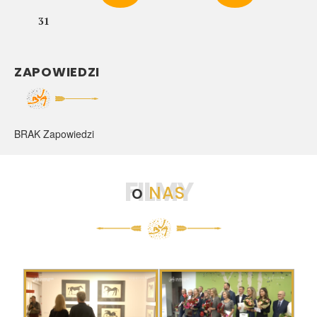
31
ZAPOWIEDZI
BRAK Zapowiedzi
FILMY
o
NAS