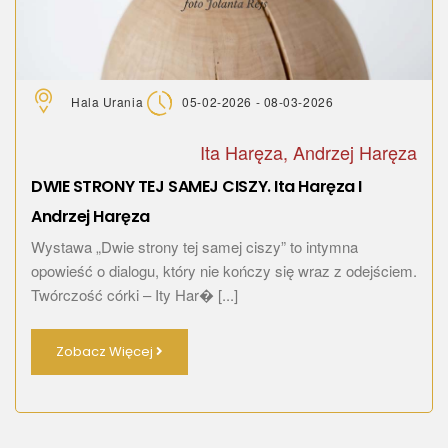
Hala Urania
05-02-2026 - 08-03-2026
Ita Haręza, Andrzej Haręza
DWIE STRONY TEJ SAMEJ CISZY. Ita Haręza I
Andrzej Haręza
Wystawa „Dwie strony tej samej ciszy” to intymna
opowieść o dialogu, który nie kończy się wraz z odejściem.
Twórczość córki – Ity Har� [...]
Zobacz Więcej