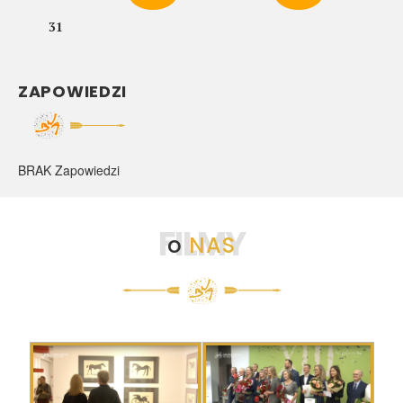
31
ZAPOWIEDZI
BRAK Zapowiedzi
FILMY
o
NAS