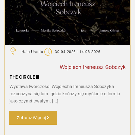
Hala Urania
30-04-2026 - 14-06-2026
Wojciech Ireneusz Sobczyk
THE CIRCLE III
Wystawa twórczości Wojciecha Ireneusza Sobczyka
rozpoczyna się tam, gdzie kończy się myślenie o formie
jako czymś trwałym. [...]
Zobacz Więcej