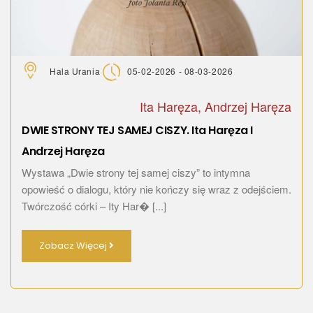
Hala Urania
05-02-2026 - 08-03-2026
Ita Haręza, Andrzej Haręza
DWIE STRONY TEJ SAMEJ CISZY. Ita Haręza I
Andrzej Haręza
Wystawa „Dwie strony tej samej ciszy” to intymna
opowieść o dialogu, który nie kończy się wraz z odejściem.
Twórczość córki – Ity Har� [...]
Zobacz Więcej