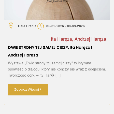
Hala Urania
05-02-2026 - 08-03-2026
Ita Haręza, Andrzej Haręza
DWIE STRONY TEJ SAMEJ CISZY. Ita Haręza I
Andrzej Haręza
Wystawa „Dwie strony tej samej ciszy” to intymna
opowieść o dialogu, który nie kończy się wraz z odejściem.
Twórczość córki – Ity Har� [...]
Zobacz Więcej