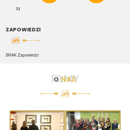
31
ZAPOWIEDZI
BRAK Zapowiedzi
FILMY
o
NAS