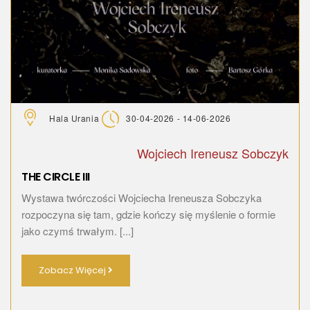
Hala Urania
30-04-2026 - 14-06-2026
Wojciech Ireneusz Sobczyk
THE CIRCLE III
Wystawa twórczości Wojciecha Ireneusza Sobczyka
rozpoczyna się tam, gdzie kończy się myślenie o formie
jako czymś trwałym. [...]
Zobacz Więcej