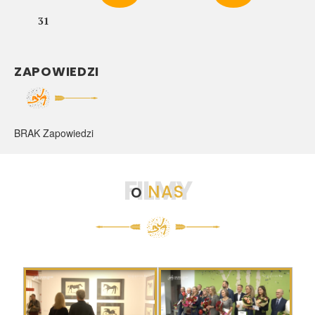
31
ZAPOWIEDZI
BRAK Zapowiedzi
FILMY
o
NAS