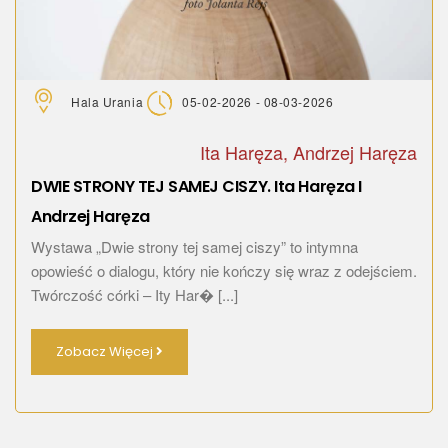
Hala Urania
05-02-2026 - 08-03-2026
Ita Haręza, Andrzej Haręza
DWIE STRONY TEJ SAMEJ CISZY. Ita Haręza I
Andrzej Haręza
Wystawa „Dwie strony tej samej ciszy” to intymna
opowieść o dialogu, który nie kończy się wraz z odejściem.
Twórczość córki – Ity Har� [...]
Zobacz Więcej