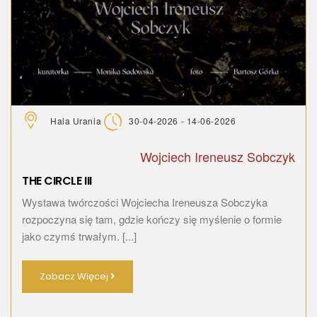
Hala Urania
30-04-2026 - 14-06-2026
Wojciech Ireneusz Sobczyk
THE CIRCLE III
Wystawa twórczości Wojciecha Ireneusza Sobczyka
rozpoczyna się tam, gdzie kończy się myślenie o formie
jako czymś trwałym. [...]
Zobacz Więcej