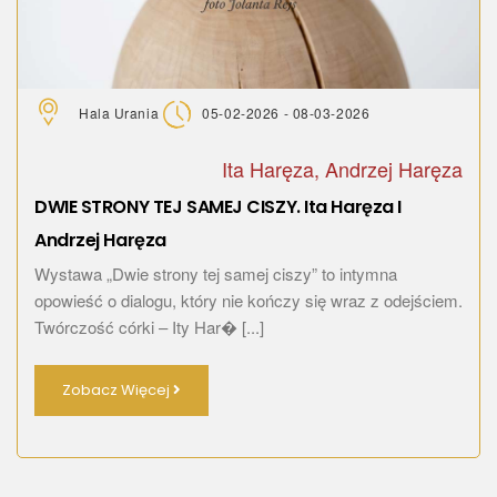
Hala Urania
05-02-2026 - 08-03-2026
Ita Haręza, Andrzej Haręza
DWIE STRONY TEJ SAMEJ CISZY. Ita Haręza I
Andrzej Haręza
Wystawa „Dwie strony tej samej ciszy” to intymna
opowieść o dialogu, który nie kończy się wraz z odejściem.
Twórczość córki – Ity Har� [...]
Zobacz Więcej