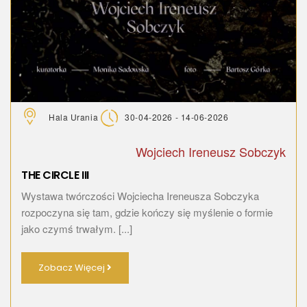
Hala Urania
30-04-2026 - 14-06-2026
Wojciech Ireneusz Sobczyk
THE CIRCLE III
Wystawa twórczości Wojciecha Ireneusza Sobczyka
rozpoczyna się tam, gdzie kończy się myślenie o formie
jako czymś trwałym. [...]
Zobacz Więcej