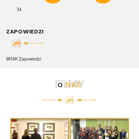
31
ZAPOWIEDZI
BRAK Zapowiedzi
FILMY
o
NAS