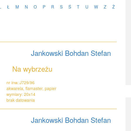
L
Ł
M
N
O
P
R
S
Ś
T
U
W
Z
Ż
Jankowski Bohdan Stefan
Na wybrzeżu
nr inw.:J729/96
akwarela, flamaster, papier
wymiary: 20x14
brak datowania
Jankowski Bohdan Stefan