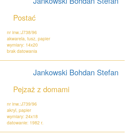
Jankowski Bohdan Stefan
Postać
nr inw.:J738/96
akwarela, tusz, papier
wymiary: 14x20
brak datowania
Jankowski Bohdan Stefan
Pejzaż z domami
nr inw.:J739/96
akryl, papier
wymiary: 24x18
datowanie: 1982 r.