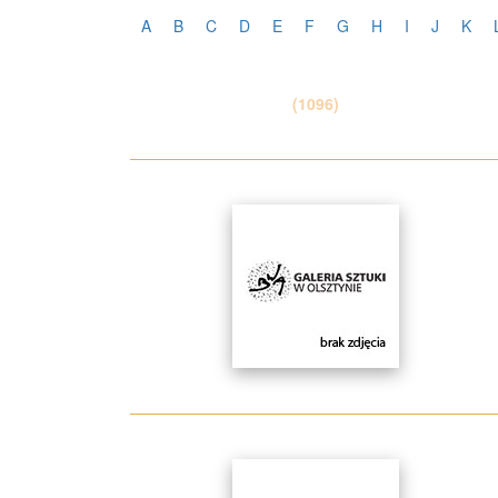
A
B
C
D
E
F
G
H
I
J
K
(1096)