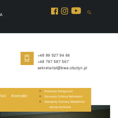
A
+48 89 527 94 66
+48 797 587 567
sekretariat@bwa.olsztyn.pl
Deklaracja Dostępności
yści
Kontakt
Standardy Ochrony Małoletnich
Standardy Ochrony Małoletnich
wersja skrócona