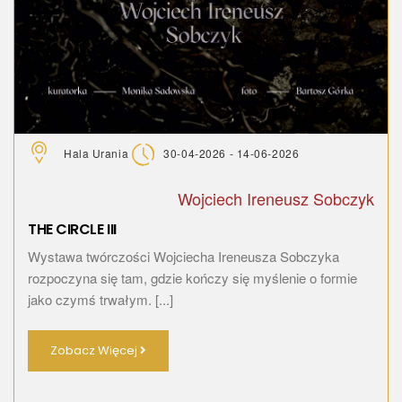
Hala Urania
30-04-2026 - 14-06-2026
Wojciech Ireneusz Sobczyk
THE CIRCLE III
Wystawa twórczości Wojciecha Ireneusza Sobczyka
rozpoczyna się tam, gdzie kończy się myślenie o formie
jako czymś trwałym. [...]
Zobacz Więcej