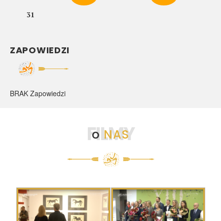
31
ZAPOWIEDZI
BRAK Zapowiedzi
FILMY
o
NAS