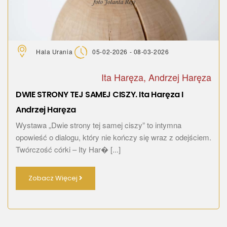
Hala Urania
05-02-2026 - 08-03-2026
Ita Haręza, Andrzej Haręza
DWIE STRONY TEJ SAMEJ CISZY. Ita Haręza I
Andrzej Haręza
Wystawa „Dwie strony tej samej ciszy” to intymna
opowieść o dialogu, który nie kończy się wraz z odejściem.
Twórczość córki – Ity Har� [...]
Zobacz Więcej