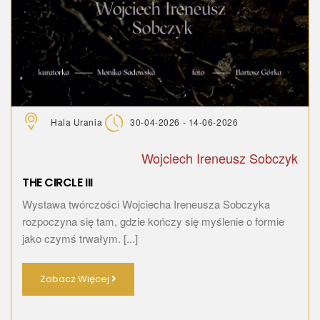
Hala Urania
30-04-2026 - 14-06-2026
Wojciech Ireneusz Sobczyk
THE CIRCLE III
Wystawa twórczości Wojciecha Ireneusza Sobczyka
rozpoczyna się tam, gdzie kończy się myślenie o formie
jako czymś trwałym. [...]
Zobacz Więcej