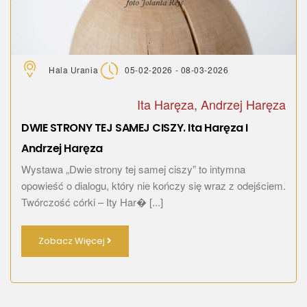
Hala Urania
05-02-2026 - 08-03-2026
Ita Haręza, Andrzej Haręza
DWIE STRONY TEJ SAMEJ CISZY. Ita Haręza I
Andrzej Haręza
Wystawa „Dwie strony tej samej ciszy” to intymna
opowieść o dialogu, który nie kończy się wraz z odejściem.
Twórczość córki – Ity Har� [...]
Zobacz Więcej