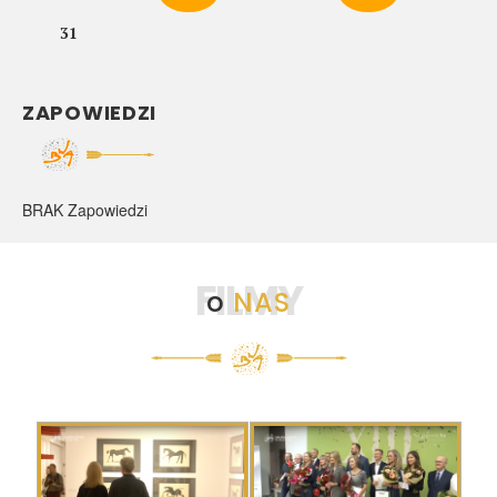
31
ZAPOWIEDZI
BRAK Zapowiedzi
FILMY
o
NAS