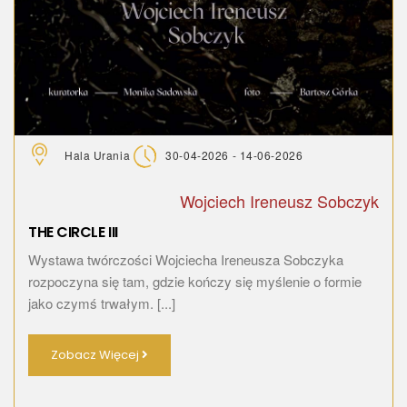
Hala Urania
30-04-2026 - 14-06-2026
Wojciech Ireneusz Sobczyk
THE CIRCLE III
Wystawa twórczości Wojciecha Ireneusza Sobczyka
rozpoczyna się tam, gdzie kończy się myślenie o formie
jako czymś trwałym. [...]
Zobacz Więcej