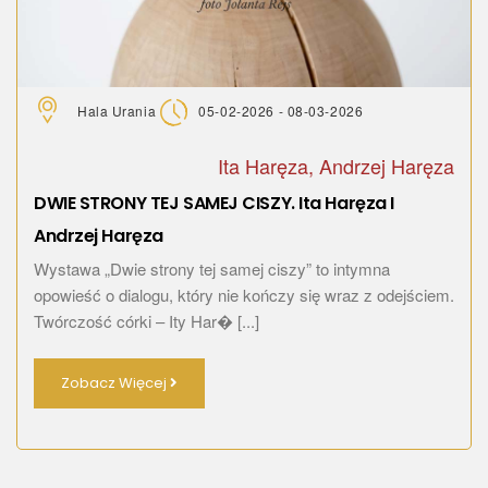
Hala Urania
05-02-2026 - 08-03-2026
Ita Haręza, Andrzej Haręza
DWIE STRONY TEJ SAMEJ CISZY. Ita Haręza I
Andrzej Haręza
Wystawa „Dwie strony tej samej ciszy” to intymna
opowieść o dialogu, który nie kończy się wraz z odejściem.
Twórczość córki – Ity Har� [...]
Zobacz Więcej