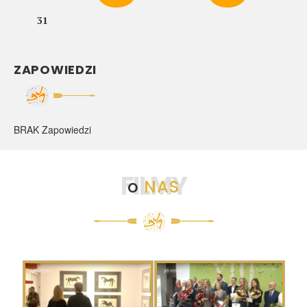
31
ZAPOWIEDZI
BRAK Zapowiedzi
FILMY
o
NAS