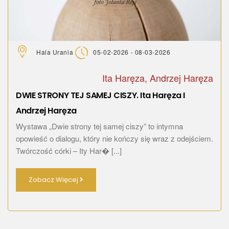
Hala Urania
05-02-2026 - 08-03-2026
Ita Haręza, Andrzej Haręza
DWIE STRONY TEJ SAMEJ CISZY. Ita Haręza I
Andrzej Haręza
Wystawa „Dwie strony tej samej ciszy” to intymna
opowieść o dialogu, który nie kończy się wraz z odejściem.
Twórczość córki – Ity Har� [...]
Zobacz Więcej