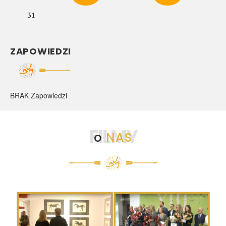
31
ZAPOWIEDZI
BRAK Zapowiedzi
FILMY
o
NAS