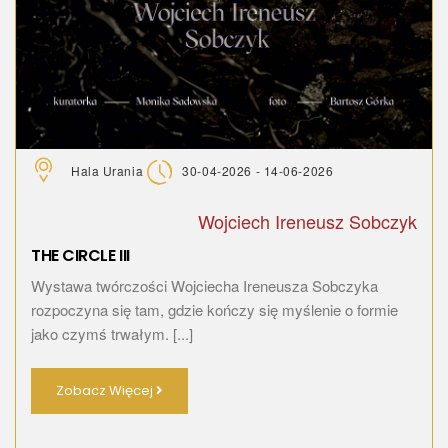
Hala Urania
30-04-2026 - 14-06-2026
Wojciech Ireneusz Sobczyk
THE CIRCLE III
Wystawa twórczości Wojciecha Ireneusza Sobczyka
rozpoczyna się tam, gdzie kończy się myślenie o formie
jako czymś trwałym. [...]
Zobacz Więcej