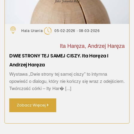
Hala Urania
05-02-2026 - 08-03-2026
Ita Haręza, Andrzej Haręza
DWIE STRONY TEJ SAMEJ CISZY. Ita Haręza I
Andrzej Haręza
Wystawa „Dwie strony tej samej ciszy” to intymna
opowieść o dialogu, który nie kończy się wraz z odejściem.
Twórczość córki – Ity Har� [...]
Zobacz Więcej