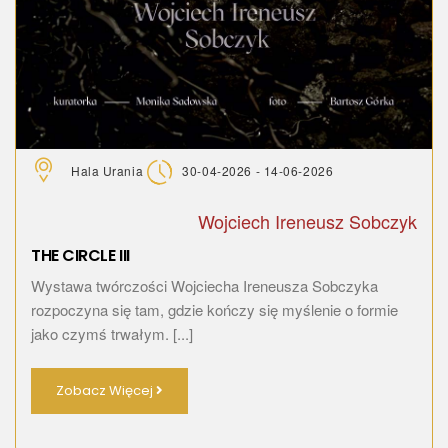
Hala Urania
30-04-2026 - 14-06-2026
Wojciech Ireneusz Sobczyk
THE CIRCLE III
Wystawa twórczości Wojciecha Ireneusza Sobczyka
rozpoczyna się tam, gdzie kończy się myślenie o formie
jako czymś trwałym. [...]
Zobacz Więcej