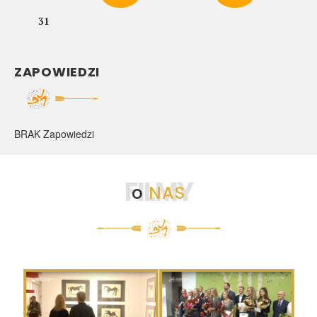
31
ZAPOWIEDZI
BRAK Zapowiedzi
FILMY
o
NAS