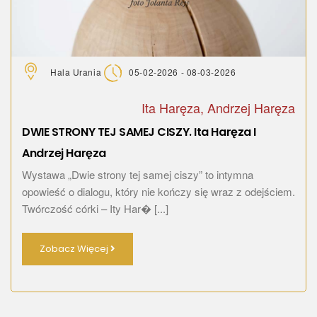
Hala Urania
05-02-2026 - 08-03-2026
Ita Haręza, Andrzej Haręza
DWIE STRONY TEJ SAMEJ CISZY. Ita Haręza I
Andrzej Haręza
Wystawa „Dwie strony tej samej ciszy” to intymna
opowieść o dialogu, który nie kończy się wraz z odejściem.
Twórczość córki – Ity Har� [...]
Zobacz Więcej