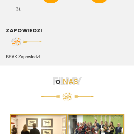
31
ZAPOWIEDZI
BRAK Zapowiedzi
FILMY
o
NAS