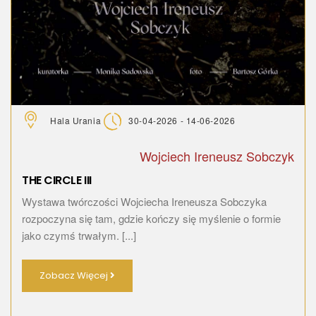
Hala Urania
30-04-2026 - 14-06-2026
Wojciech Ireneusz Sobczyk
THE CIRCLE III
Wystawa twórczości Wojciecha Ireneusza Sobczyka
rozpoczyna się tam, gdzie kończy się myślenie o formie
jako czymś trwałym. [...]
Zobacz Więcej