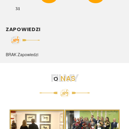
31
ZAPOWIEDZI
BRAK Zapowiedzi
FILMY
o
NAS