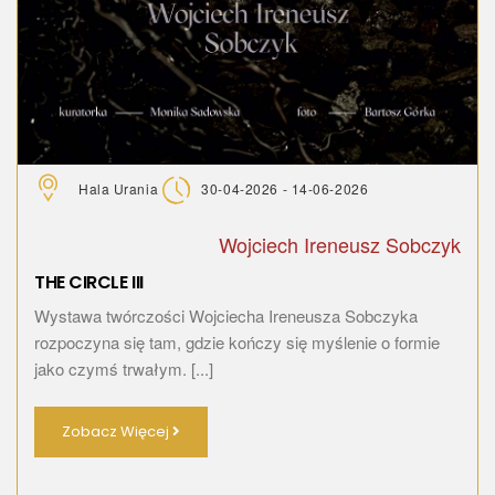
Hala Urania
30-04-2026 - 14-06-2026
Wojciech Ireneusz Sobczyk
THE CIRCLE III
Wystawa twórczości Wojciecha Ireneusza Sobczyka
rozpoczyna się tam, gdzie kończy się myślenie o formie
jako czymś trwałym. [...]
Zobacz Więcej