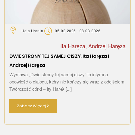
Hala Urania
05-02-2026 - 08-03-2026
Ita Haręza, Andrzej Haręza
DWIE STRONY TEJ SAMEJ CISZY. Ita Haręza I
Andrzej Haręza
Wystawa „Dwie strony tej samej ciszy” to intymna
opowieść o dialogu, który nie kończy się wraz z odejściem.
Twórczość córki – Ity Har� [...]
Zobacz Więcej