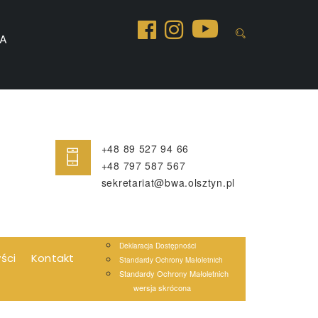
A
+48 89 527 94 66
+48 797 587 567
sekretariat@bwa.olsztyn.pl
Deklaracja Dostępności
yści
Kontakt
Standardy Ochrony Małoletnich
Standardy Ochrony Małoletnich
wersja skrócona