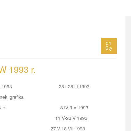
01
Sty
W 1993
r.
tywa 1973 – 1993 28 I-28 III 1993
nek, grafika
 w Warszawie 8 IV-9 V 1993
artystyczne 11 V-23 V 1993
rstwo 27 V-18 VII 1993