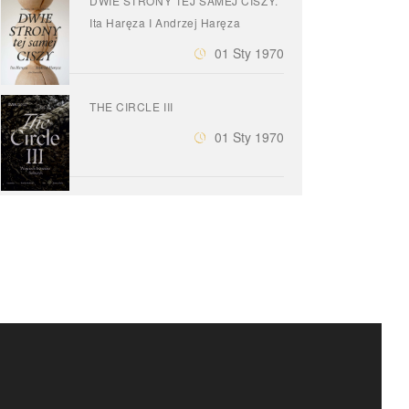
DWIE STRONY TEJ SAMEJ CISZY.
Ita Haręza I Andrzej Haręza
01 Sty 1970
THE CIRCLE III
01 Sty 1970