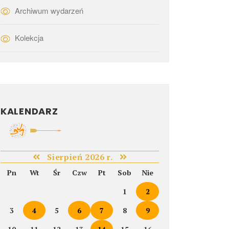
Archiwum wydarzeń
Kolekcja
KALENDARZ
Sierpień 2026 r.
Pn
Wt
Śr
Czw
Pt
Sob
Nie
1
2
3
4
5
6
7
8
9