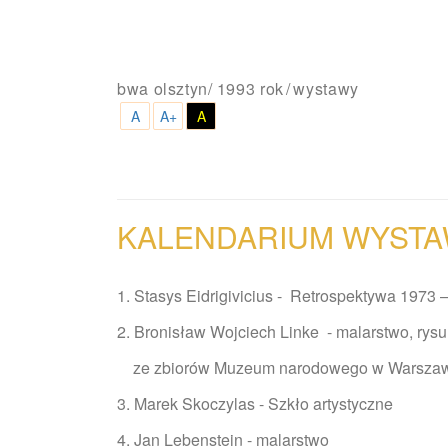
bwa olsztyn
/
1993 rok
wystawy
A
A+
A
KALENDARIUM WYSTA
1. Stasys Eidrigivicius - Retrospek
2. Bronisław Wojciech Linke - malarstwo, rysu
ze zbiorów Muzeum narodowego
3. Marek Skoczylas - Szkło 
4. Jan Lebenstein - mala