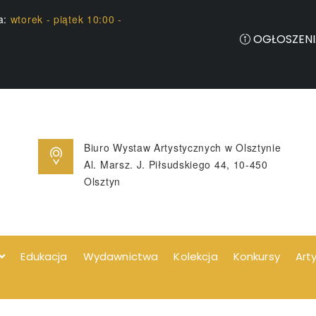
ia:
wtorek - piątek 10:00 -
OGŁOSZENI
Biuro Wystaw Artystycznych w Olsztynie
Al. Marsz. J. Piłsudskiego 44, 10-450
Olsztyn
Edukacja
Wydawnictwa
Kolekcja
Konkursy
Art