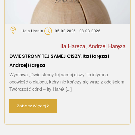
Hala Urania
05-02-2026 - 08-03-2026
Ita Haręza, Andrzej Haręza
DWIE STRONY TEJ SAMEJ CISZY. Ita Haręza I
Andrzej Haręza
Wystawa „Dwie strony tej samej ciszy” to intymna
opowieść o dialogu, który nie kończy się wraz z odejściem.
Twórczość córki – Ity Har� [...]
Zobacz Więcej