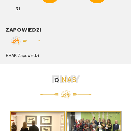
31
ZAPOWIEDZI
BRAK Zapowiedzi
FILMY
o
NAS