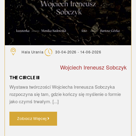
Hala Urania
30-04-2026 - 14-06-2026
Wojciech Ireneusz Sobczyk
THE CIRCLE III
Wystawa twórczości Wojciecha Ireneusza Sobczyka
rozpoczyna się tam, gdzie kończy się myślenie o formie
jako czymś trwałym. [...]
Zobacz Więcej