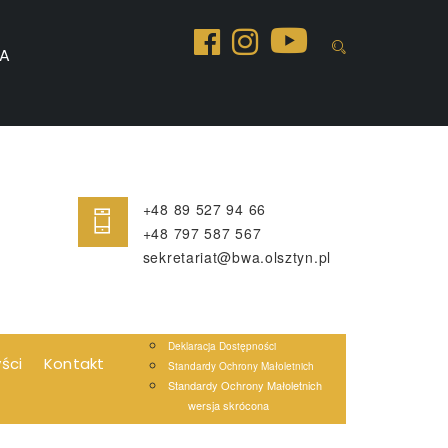
A
+48 89 527 94 66
+48 797 587 567
sekretariat@bwa.olsztyn.pl
Deklaracja Dostępności
yści
Kontakt
Standardy Ochrony Małoletnich
Standardy Ochrony Małoletnich
wersja skrócona