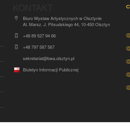
KONTAKT
C
Biuro Wystaw Artystycznych w Olsztynie
Al. Marsz. J. Piłsudskiego 44, 10-450 Olsztyn
+48 89 527 94 66
+48 797 587 567
sekretariat@bwa.olsztyn.pl
Biuletyn Informacji Publicznej