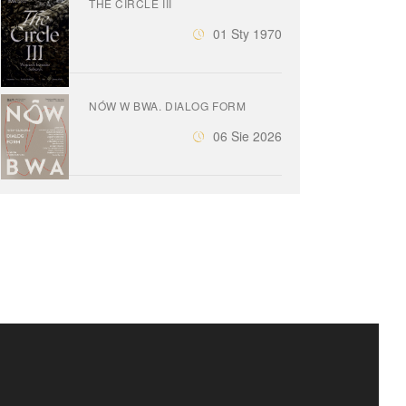
THE CIRCLE III
01 Sty 1970
NÓW W BWA. DIALOG FORM
06 Sie 2026