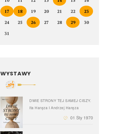
10
11
12
13
14
15
16
17
18
19
20
21
22
23
24
25
26
27
28
29
30
31
WYSTAWY
DWIE STRONY TEJ SAMEJ CISZY.
Ita Haręza I Andrzej Haręza
01 Sty 1970