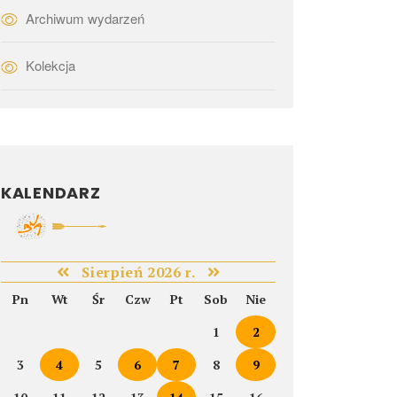
Archiwum wydarzeń
Kolekcja
KALENDARZ
Sierpień 2026 r.
Pn
Wt
Śr
Czw
Pt
Sob
Nie
1
2
3
4
5
6
7
8
9