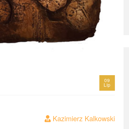
09
Lip
Kazimierz Kalkowski