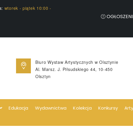
ia:
wtorek - piątek 10:00 -
OGŁOSZENI
Biuro Wystaw Artystycznych w Olsztynie
Al. Marsz. J. Piłsudskiego 44, 10-450
Olsztyn
Edukacja
Wydawnictwa
Kolekcja
Konkursy
Art