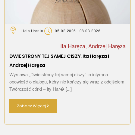
Hala Urania
05-02-2026 - 08-03-2026
Ita Haręza, Andrzej Haręza
DWIE STRONY TEJ SAMEJ CISZY. Ita Haręza I
Andrzej Haręza
Wystawa „Dwie strony tej samej ciszy” to intymna
opowieść o dialogu, który nie kończy się wraz z odejściem.
Twórczość córki – Ity Har� [...]
Zobacz Więcej