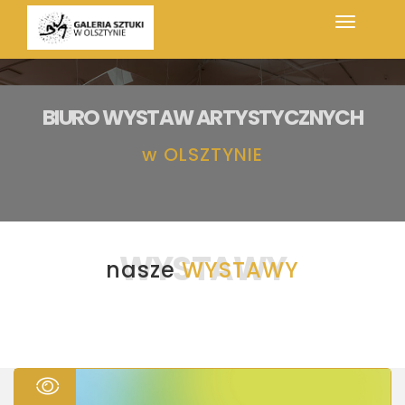
BIURO WYSTAW ARTYSTYCZNYCH
w
OLSZTYNIE
WYSTAWY
nasze
WYSTAWY