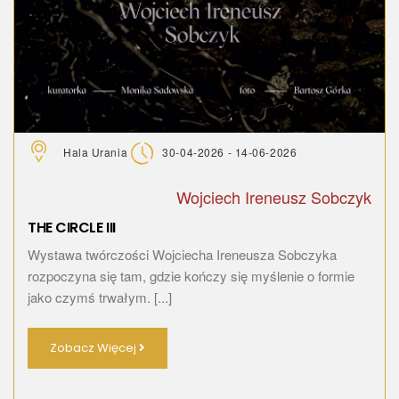
Hala Urania
30-04-2026 - 14-06-2026
Wojciech Ireneusz Sobczyk
THE CIRCLE III
Wystawa twórczości Wojciecha Ireneusza Sobczyka
rozpoczyna się tam, gdzie kończy się myślenie o formie
jako czymś trwałym. [...]
Zobacz Więcej