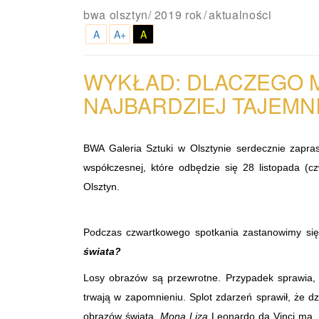
bwa olsztyn
/
2019 rok
aktualności
A
A+
A
WYKŁAD: DLACZEGO M
NAJBARDZIEJ TAJEMN
BWA Galeria Sztuki w Olsztynie serdecznie zapra
współczesnej, które odbędzie się 28 listopada (cz
Olsztyn.
Podczas czwartkowego spotkania zastanowimy si
świata?
Losy obrazów są przewrotne. Przypadek sprawia, ż
trwają w zapomnieniu. Splot zdarzeń sprawił, że dz
obrazów świata.
Mona Liza
Leonardo da Vinci ma w