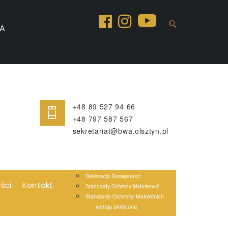
A
+48 89 527 94 66
+48 797 587 567
sekretariat@bwa.olsztyn.pl
Deklaracja Dostępności
yści
Kontakt
Standardy Ochrony Małoletnich
Standardy Ochrony Małoletnich
wersja skrócona