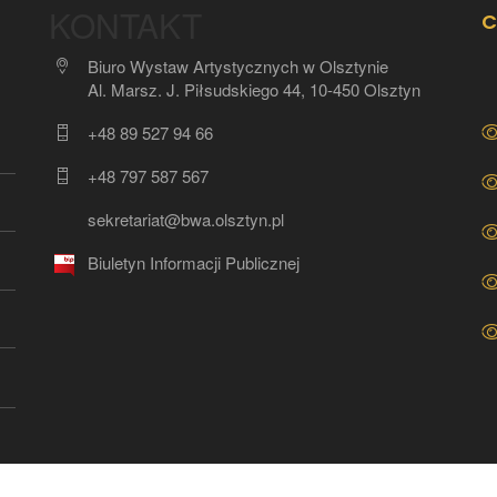
KONTAKT
C
Biuro Wystaw Artystycznych w Olsztynie
Al. Marsz. J. Piłsudskiego 44, 10-450 Olsztyn
+48 89 527 94 66
+48 797 587 567
sekretariat@bwa.olsztyn.pl
Biuletyn Informacji Publicznej