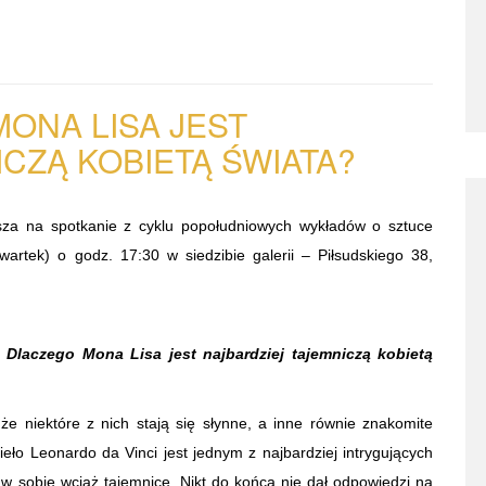
ONA LISA JEST
ICZĄ KOBIETĄ
ŚWIATA?
sza na spotkanie z cyklu popołudniowych wykładów o sztuce
wartek) o godz. 17:30 w siedzibie galerii – Piłsudskiego 38,
ę
Dlaczego Mona Lisa jest najbardziej tajemniczą kobietą
e niektóre z nich stają się słynne, a inne równie znakomite
ieło Leonardo da Vinci jest jednym z najbardziej intrygujących
 sobie wciąż tajemnicę. Nikt do końca nie dał odpowiedzi na