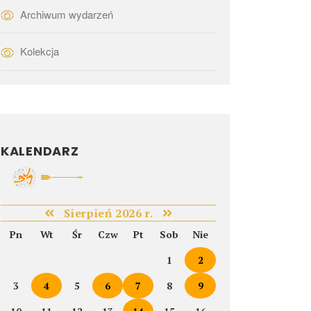
Archiwum wydarzeń
Kolekcja
KALENDARZ
Sierpień 2026 r.
Pn
Wt
Śr
Czw
Pt
Sob
Nie
1
2
3
4
5
6
7
8
9