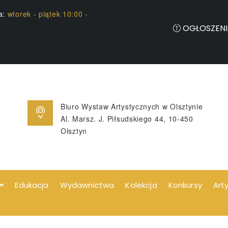
ia:
wtorek - piątek 10:00 -
OGŁOSZENI
Biuro Wystaw Artystycznych w Olsztynie
Al. Marsz. J. Piłsudskiego 44, 10-450
Olsztyn
Edukacja
Wydawnictwa
Kolekcja
Konkursy
Art