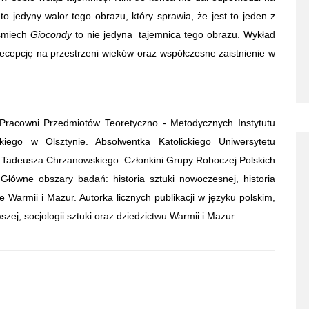
o jedyny walor tego obrazu, który sprawia, że jest to jeden z
uśmiech
Giocondy
to nie jedyna tajemnica tego obrazu. Wykład
recepcję na przestrzeni wieków oraz współczesne zaistnienie w
w Pracowni Przedmiotów Teoretyczno - Metodycznych Instytutu
iego w Olsztynie. Absolwentka Katolickiego Uniwersytetu
f. Tadeusza Chrzanowskiego. Członkini Grupy Roboczej Polskich
 Główne obszary badań: historia sztuki nowoczesnej, historia
we Warmii i Mazur. Autorka licznych publikacji w języku polskim,
ej, socjologii sztuki oraz dziedzictwu Warmii i Mazur.