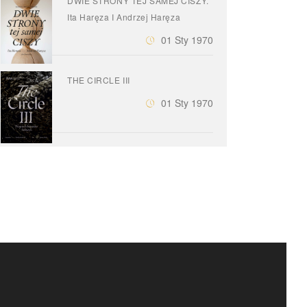
DWIE STRONY TEJ SAMEJ CISZY.
Ita Haręza I Andrzej Haręza
01 Sty 1970
THE CIRCLE III
01 Sty 1970