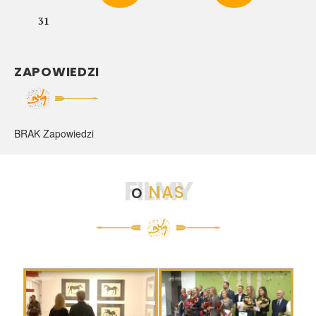
31
ZAPOWIEDZI
BRAK Zapowiedzi
FILMY
o
NAS