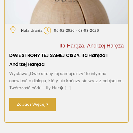
Hala Urania
05-02-2026 - 08-03-2026
Ita Haręza, Andrzej Haręza
DWIE STRONY TEJ SAMEJ CISZY. Ita Haręza I
Andrzej Haręza
Wystawa „Dwie strony tej samej ciszy” to intymna
opowieść o dialogu, który nie kończy się wraz z odejściem.
Twórczość córki – Ity Har� [...]
Zobacz Więcej