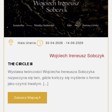
Hala Urania
30-04-2026 - 14-06-2026
Wojciech Ireneusz Sobczyk
THE CIRCLE III
Wystawa twórczości Wojciecha Ireneusza Sobczyka
rozpoczyna się tam, gdzie kończy się myślenie o formie
jako czymś trwałym. [...]
Zobacz Więcej