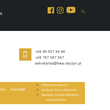
A
+48 89 527 94 66
+48 797 587 567
sekretariat@bwa.olsztyn.pl
Deklaracja Dostępności
yści
Kontakt
Standardy Ochrony Małoletnich
Standardy Ochrony Małoletnich
wersja skrócona