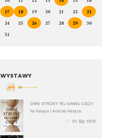
10
11
12
13
14
15
16
17
18
19
20
21
22
23
24
25
26
27
28
29
30
31
WYSTAWY
DWIE STRONY TEJ SAMEJ CISZY.
Ita Haręza I Andrzej Haręza
01 Sty 1970