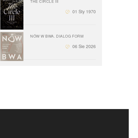
THE CIRCLE III
01 Sty 1970
NÓW W BWA. DIALOG FORM
06 Sie 2026