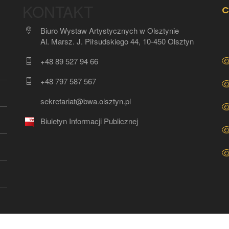
KONTAKT
C
Biuro Wystaw Artystycznych w Olsztynie
Al. Marsz. J. Piłsudskiego 44, 10-450 Olsztyn
+48 89 527 94 66
+48 797 587 567
sekretariat@bwa.olsztyn.pl
Biuletyn Informacji Publicznej