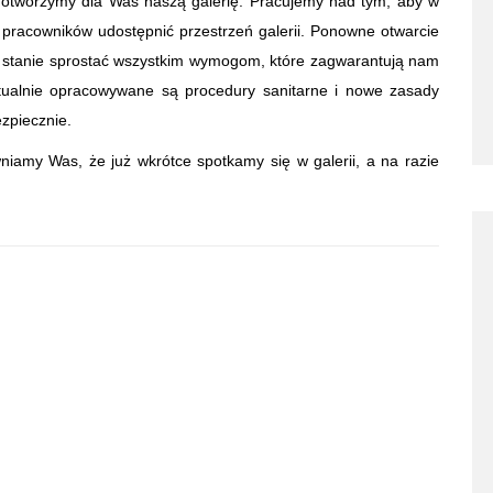
 otworzymy dla Was naszą galerię. Pracujemy nad tym, aby w
 pracowników udostępnić przestrzeń galerii. Ponowne otwarcie
 w stanie sprostać wszystkim wymogom, które zagwarantują nam
ktualnie opracowywane są procedury sanitarne i nowe zasady
ezpiecznie.
niamy Was, że już wkrótce spotkamy się w galerii, a na razie