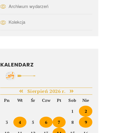
Archiwum wydarzeń
Kolekcja
KALENDARZ
Sierpień 2026 r.
Pn
Wt
Śr
Czw
Pt
Sob
Nie
1
2
3
4
5
6
7
8
9