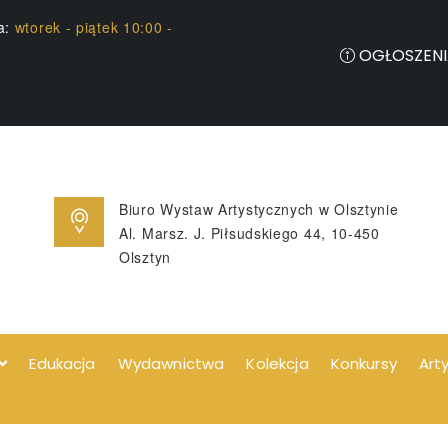
ia:
wtorek - piątek 10:00 -
OGŁOSZENI
Biuro Wystaw Artystycznych w Olsztynie
Al. Marsz. J. Piłsudskiego 44, 10-450
Olsztyn
Edukacja
Wydawnictwa
Kolekcja
Konkursy
Art