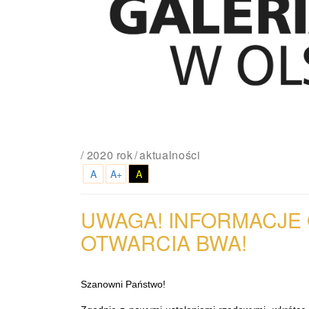
/
2020 rok
aktualności
A
A+
A
UWAGA! INFORMACJE
OTWARCIA
BWA!
Szanowni Państwo!