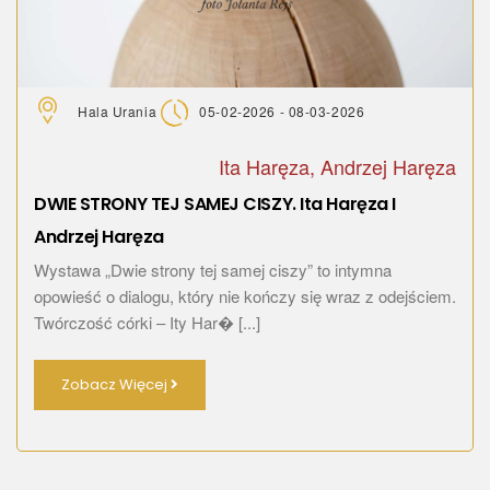
Hala Urania
05-02-2026 - 08-03-2026
Ita Haręza, Andrzej Haręza
DWIE STRONY TEJ SAMEJ CISZY. Ita Haręza I
Andrzej Haręza
Wystawa „Dwie strony tej samej ciszy” to intymna
opowieść o dialogu, który nie kończy się wraz z odejściem.
Twórczość córki – Ity Har� [...]
Zobacz Więcej