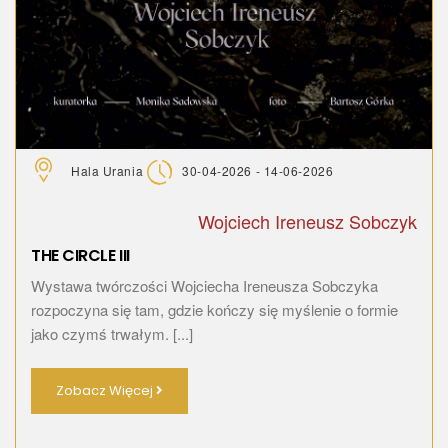
Hala Urania
30-04-2026 - 14-06-2026
Wojciech Ireneusz Sobczyk
THE CIRCLE III
Wystawa twórczości Wojciecha Ireneusza Sobczyka
rozpoczyna się tam, gdzie kończy się myślenie o formie
jako czymś trwałym. [...]
Zobacz Więcej