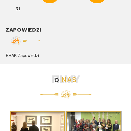
31
ZAPOWIEDZI
BRAK Zapowiedzi
FILMY
o
NAS