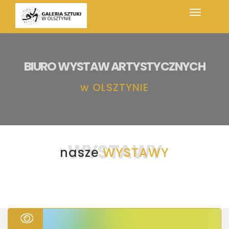
BIURO WYSTAW ARTYSTYCZNYCH
w
OLSZTYNIE
WYSTAWY
nasze
WYSTAWY