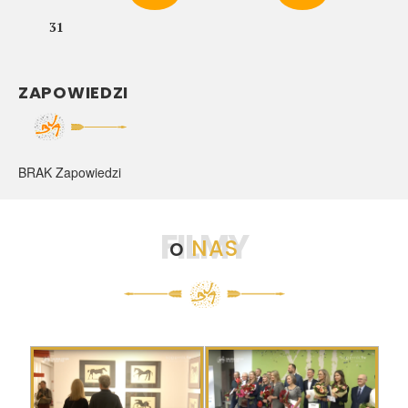
31
ZAPOWIEDZI
BRAK Zapowiedzi
FILMY
o
NAS