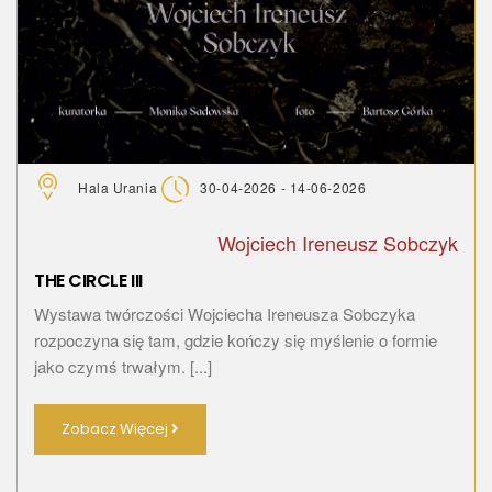
Hala Urania
30-04-2026 - 14-06-2026
Wojciech Ireneusz Sobczyk
THE CIRCLE III
Wystawa twórczości Wojciecha Ireneusza Sobczyka
rozpoczyna się tam, gdzie kończy się myślenie o formie
jako czymś trwałym. [...]
Zobacz Więcej