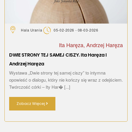
Hala Urania
05-02-2026 - 08-03-2026
Ita Haręza, Andrzej Haręza
DWIE STRONY TEJ SAMEJ CISZY. Ita Haręza I
Andrzej Haręza
Wystawa „Dwie strony tej samej ciszy” to intymna
opowieść o dialogu, który nie kończy się wraz z odejściem.
Twórczość córki – Ity Har� [...]
Zobacz Więcej