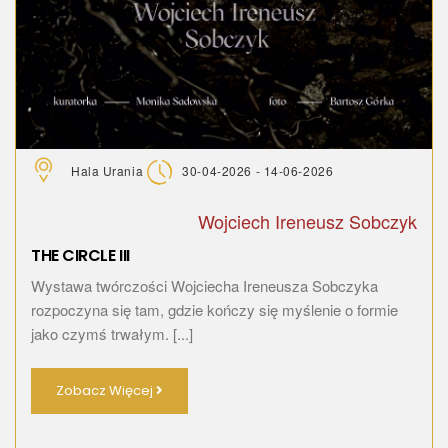
Hala Urania
30-04-2026 - 14-06-2026
Wojciech Ireneusz Sobczyk
THE CIRCLE III
Wystawa twórczości Wojciecha Ireneusza Sobczyka
rozpoczyna się tam, gdzie kończy się myślenie o formie
jako czymś trwałym. [...]
Zobacz Więcej