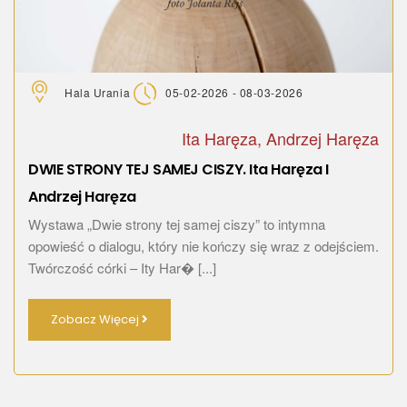
Hala Urania
05-02-2026 - 08-03-2026
Ita Haręza, Andrzej Haręza
DWIE STRONY TEJ SAMEJ CISZY. Ita Haręza I
Andrzej Haręza
Wystawa „Dwie strony tej samej ciszy” to intymna
opowieść o dialogu, który nie kończy się wraz z odejściem.
Twórczość córki – Ity Har� [...]
Zobacz Więcej