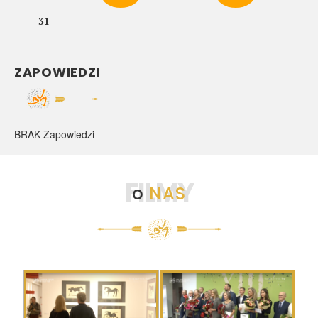
31
ZAPOWIEDZI
BRAK Zapowiedzi
FILMY
o
NAS