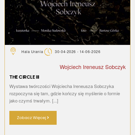
Hala Urania
30-04-2026 - 14-06-2026
Wojciech Ireneusz Sobczyk
THE CIRCLE III
Wystawa twórczości Wojciecha Ireneusza Sobczyka
rozpoczyna się tam, gdzie kończy się myślenie o formie
jako czymś trwałym. [...]
Zobacz Więcej