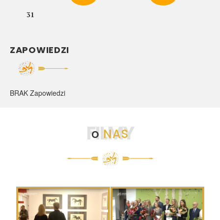
31
ZAPOWIEDZI
BRAK Zapowiedzi
FILMY
o
NAS