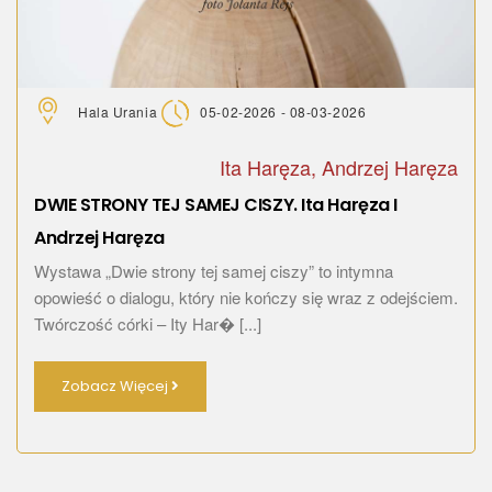
Hala Urania
05-02-2026 - 08-03-2026
Ita Haręza, Andrzej Haręza
DWIE STRONY TEJ SAMEJ CISZY. Ita Haręza I
Andrzej Haręza
Wystawa „Dwie strony tej samej ciszy” to intymna
opowieść o dialogu, który nie kończy się wraz z odejściem.
Twórczość córki – Ity Har� [...]
Zobacz Więcej