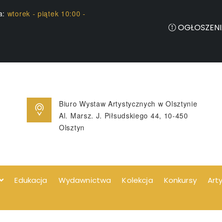
ia:
wtorek - piątek 10:00 -
OGŁOSZENI
Biuro Wystaw Artystycznych w Olsztynie
Al. Marsz. J. Piłsudskiego 44, 10-450
Olsztyn
Edukacja
Wydawnictwa
Kolekcja
Konkursy
Art