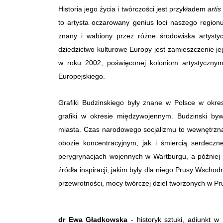
Historia jego życia i twórczości jest przykładem
artis
to artysta oczarowany genius loci naszego regionu.
znany i wabiony przez różne środowiska artysty
dziedzictwo kulturowe Europy jest zamieszczenie j
w roku 2002, poświęconej koloniom artystycznym
Europejskiego.
Grafiki Budzinskiego były znane w Polsce w okres
grafiki w okresie międzywojennym. Budzinski byw
miasta. Czas narodowego socjalizmu to wewnętrzna
obozie koncentracyjnym, jak i śmiercią serdeczne
perygrynacjach wojennych w Wartburgu, a później
źródła inspiracji, jakim były dla niego Prusy Wscho
przewrotności, mocy twórczej dzieł tworzonych w P
dr Ewa Gładkowska
- historyk sztuki, adiunkt 