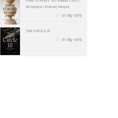
DWIE STRONY TEJ SAMEJ CISZY.
Ita Haręza I Andrzej Haręza
01 Sty 1970
THE CIRCLE III
01 Sty 1970