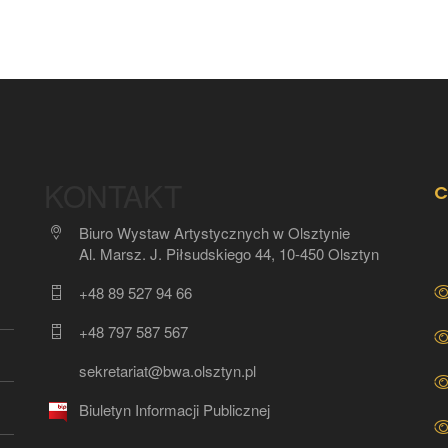
KONTAKT
C
Biuro Wystaw Artystycznych w Olsztynie
Al. Marsz. J. Piłsudskiego 44, 10-450 Olsztyn
+48 89 527 94 66
+48 797 587 567
sekretariat@bwa.olsztyn.pl
Biuletyn Informacji Publicznej