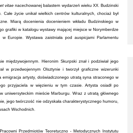
 et vitae
nacechowanej balastem wydarzeń wieku XX. Budzinski
 Całe życie unikał wielkich centrów kulturalnych, chociaż był
czne. Miarą docenienia docenieniem wkładu Budzinskiego w
ego grafiki w katalogu wystawy mającej miejsce w Norymberdze
 w Europie. Wystawa zaistniała pod auspicjami Parlamentu
ie międzywojennym. Hieronim Skurpski znał i podziwiał jego
ał w przedwojennym Olsztynie i tworzył graficzne wizerunki
 emigracja artysty, doświadczonego utratą syna straconego w
go przyjaciela w więzieniu w tym czasie. Artysta osiadł po
 w uniwersyteckim mieście Marburgu. Wraz z utratą głównego
dnie, jego twórczość nie odzyskała charakterystycznego humoru,
rusach Wschodnich.
w Pracowni Przedmiotów Teoretyczno - Metodycznych Instytutu