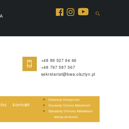
A
+48 89 527 94 66
+48 797 587 567
sekretariat@bwa.olsztyn.pl
Deklaracja Dostępności
yści
Kontakt
Standardy Ochrony Małoletnich
Standardy Ochrony Małoletnich
wersja skrócona