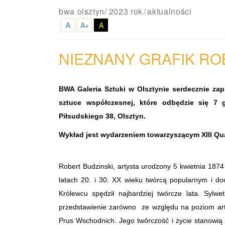
bwa olsztyn
/
2023 rok
aktualności
A
A+
A
NIEZNANY GRAFIK RO
BWA Galeria Sztuki w Olsztynie serdecznie z
sztuce współczesnej, które odbędzie się 7 g
Piłsudskiego 38, Olsztyn.
Wykład jest wydarzeniem towarzyszącym XIII Qua
Robert Budzinski, artysta urodzony 5 kwietnia 1874
latach 20. i 30. XX wieku twórcą popularnym i do
Królewcu spędził najbardziej twórcze lata. Sylw
przedstawienie zarówno ze względu na poziom artyst
Prus Wschodnich. Jego twórczość i życie stanowią 