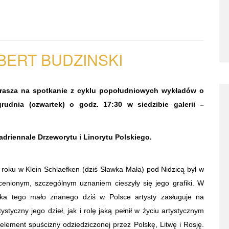
BERT
BUDZINSKI
aprasza na spotkanie z cyklu popołudniowych wykładów o
rudnia (czwartek) o godz. 17:30 w siedzibie galerii –
driennale Drzeworytu i Linorytu Polskiego.
 roku w Klein Schlaefken (dziś Sławka Mała) pod Nidzicą był w
cenionym, szczególnym uznaniem cieszyły się jego grafiki. W
etka tego mało znanego dziś w Polsce artysty zasługuje na
yczny jego dzieł, jak i rolę jaką pełnił w życiu artystycznym
element spuścizny odziedziczonej przez Polskę, Litwę i Rosję.