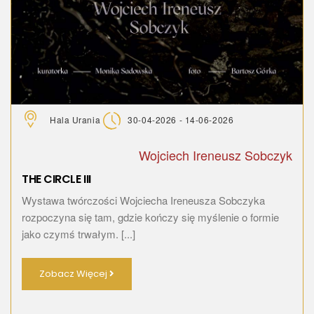
Hala Urania
30-04-2026 - 14-06-2026
Wojciech Ireneusz Sobczyk
THE CIRCLE III
Wystawa twórczości Wojciecha Ireneusza Sobczyka
rozpoczyna się tam, gdzie kończy się myślenie o formie
jako czymś trwałym. [...]
Zobacz Więcej