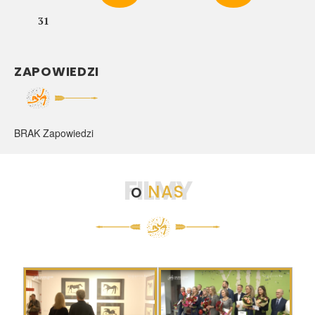
31
ZAPOWIEDZI
BRAK Zapowiedzi
FILMY
o
NAS