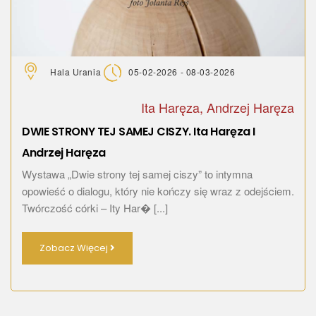
Hala Urania
05-02-2026 - 08-03-2026
Ita Haręza, Andrzej Haręza
DWIE STRONY TEJ SAMEJ CISZY. Ita Haręza I
Andrzej Haręza
Wystawa „Dwie strony tej samej ciszy” to intymna
opowieść o dialogu, który nie kończy się wraz z odejściem.
Twórczość córki – Ity Har� [...]
Zobacz Więcej