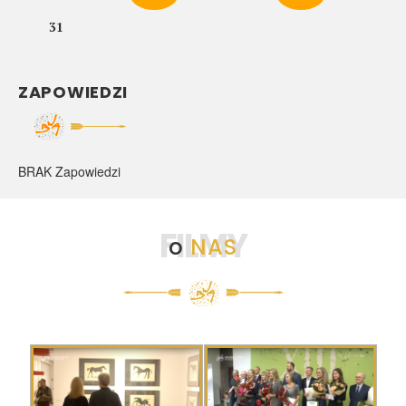
31
ZAPOWIEDZI
BRAK Zapowiedzi
FILMY
o
NAS