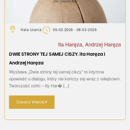
Hala Urania
05-02-2026 - 08-03-2026
Ita Haręza, Andrzej Haręza
DWIE STRONY TEJ SAMEJ CISZY. Ita Haręza I
Andrzej Haręza
Wystawa „Dwie strony tej samej ciszy” to intymna
opowieść o dialogu, który nie kończy się wraz z odejściem.
Twórczość córki – Ity Har� [...]
Zobacz Więcej