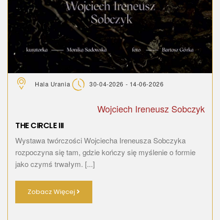
Hala Urania
30-04-2026 - 14-06-2026
Wojciech Ireneusz Sobczyk
THE CIRCLE III
Wystawa twórczości Wojciecha Ireneusza Sobczyka
rozpoczyna się tam, gdzie kończy się myślenie o formie
jako czymś trwałym. [...]
Zobacz Więcej