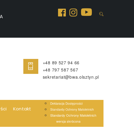
A
+48 89 527 94 66
+48 797 587 567
sekretariat@bwa.olsztyn.pl
Deklaracja Dostępności
yści
Kontakt
Standardy Ochrony Małoletnich
Standardy Ochrony Małoletnich
wersja skrócona