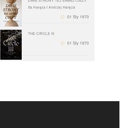
DWIE STRONY TEJ SAMEJ CISZY.
Ita Haręza I Andrzej Haręza
01 Sty 1970
THE CIRCLE III
01 Sty 1970