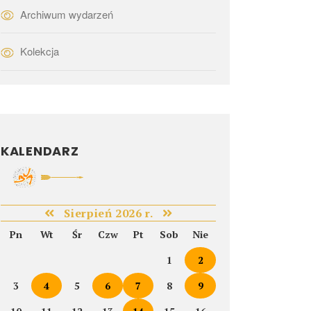
Archiwum wydarzeń
Kolekcja
KALENDARZ
Sierpień 2026 r.
Pn
Wt
Śr
Czw
Pt
Sob
Nie
1
2
3
4
5
6
7
8
9