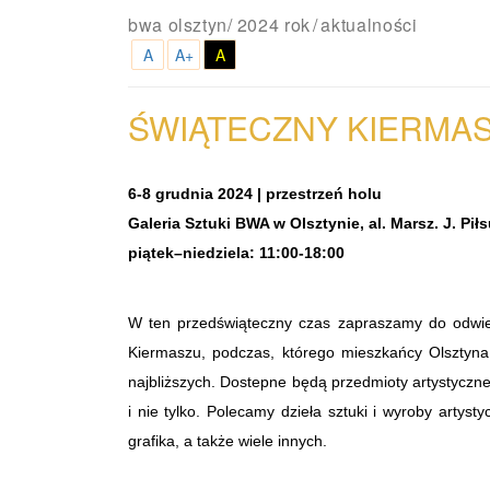
bwa olsztyn
/
2024 rok
aktualności
A
A+
A
ŚWIĄTECZNY KIERMA
6-8 grudnia 2024 | przestrzeń holu
Galeria Sztuki BWA w Olsztynie, al. Marsz. J. Pi
piątek–niedziela: 11:00-18:00
W ten przedświąteczny czas zapraszamy do odwie
Kiermaszu, podczas, którego mieszkańcy Olsztyna
najbliższych.
Dostepne będą przedmioty artystyczn
i nie tylko. Polecamy dzieła sztuki i wyroby artys
grafika, a także wiele innych.