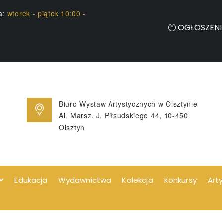
ia:
wtorek - piątek 10:00 -
OGŁOSZENI
Biuro Wystaw Artystycznych w Olsztynie
Al. Marsz. J. Piłsudskiego 44, 10-450
Olsztyn
Edukacja
Wydawnictwa
Kolekcja
Konkursy
Art