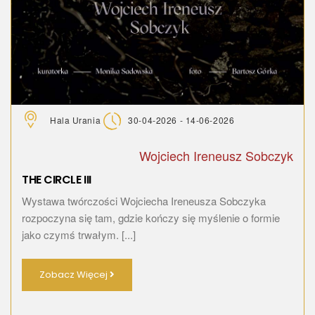
Hala Urania
30-04-2026 - 14-06-2026
Wojciech Ireneusz Sobczyk
THE CIRCLE III
Wystawa twórczości Wojciecha Ireneusza Sobczyka
rozpoczyna się tam, gdzie kończy się myślenie o formie
jako czymś trwałym. [...]
Zobacz Więcej