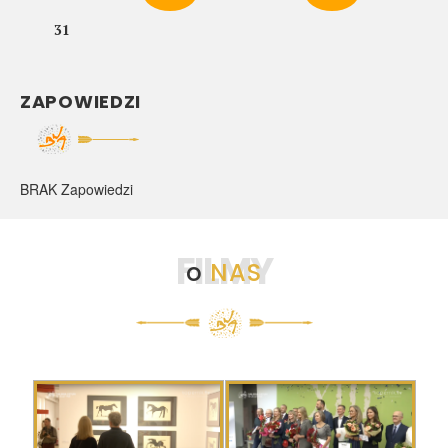
31
ZAPOWIEDZI
BRAK Zapowiedzi
FILMY
o
NAS