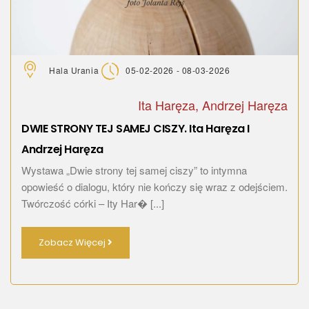
Hala Urania
05-02-2026 - 08-03-2026
Ita Haręza, Andrzej Haręza
DWIE STRONY TEJ SAMEJ CISZY. Ita Haręza I
Andrzej Haręza
Wystawa „Dwie strony tej samej ciszy” to intymna
opowieść o dialogu, który nie kończy się wraz z odejściem.
Twórczość córki – Ity Har� [...]
Zobacz Więcej