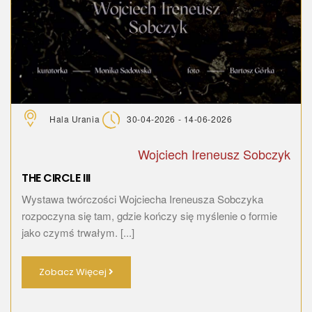
Hala Urania
30-04-2026 - 14-06-2026
Wojciech Ireneusz Sobczyk
THE CIRCLE III
Wystawa twórczości Wojciecha Ireneusza Sobczyka
rozpoczyna się tam, gdzie kończy się myślenie o formie
jako czymś trwałym. [...]
Zobacz Więcej