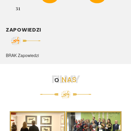
31
ZAPOWIEDZI
BRAK Zapowiedzi
FILMY
o
NAS