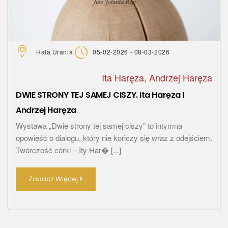
Hala Urania
05-02-2026 - 08-03-2026
Ita Haręza, Andrzej Haręza
DWIE STRONY TEJ SAMEJ CISZY. Ita Haręza I
Andrzej Haręza
Wystawa „Dwie strony tej samej ciszy” to intymna
opowieść o dialogu, który nie kończy się wraz z odejściem.
Twórczość córki – Ity Har� [...]
Zobacz Więcej