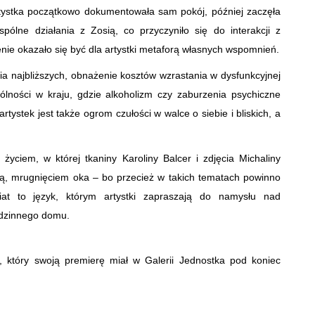
Artystka początkowo dokumentowała sam pokój, później zaczęła
lne działania z Zosią, co przyczyniło się do interakcji z
ie okazało się być dla artystki metaforą własnych wspomnień.
ia najbliższych, obnażenie kosztów wzrastania w dysfunkcyjnej
ólności w kraju, gdzie alkoholizm czy zaburzenia psychiczne
ystek jest także ogrom czułości w walce o siebie i bliskich, a
życiem, w której tkaniny Karoliny Balcer i zdjęcia Michaliny
, mrugnięciem oka – bo przecież w takich tematach powinno
at to język, którym artystki zapraszają do namysłu nad
odzinnego domu.
, który swoją premierę miał w Galerii Jednostka pod koniec