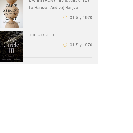
DWIE STRONY TEJ SAMEJ CISZY.
Ita Haręza I Andrzej Haręza
01 Sty 1970
THE CIRCLE III
01 Sty 1970