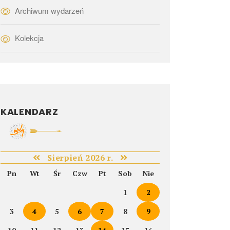
Archiwum wydarzeń
Kolekcja
KALENDARZ
Sierpień 2026 r.
Pn
Wt
Śr
Czw
Pt
Sob
Nie
1
2
3
4
5
6
7
8
9