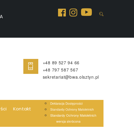
A
+48 89 527 94 66
+48 797 587 567
sekretariat@bwa.olsztyn.pl
Deklaracja Dostępności
yści
Kontakt
Standardy Ochrony Małoletnich
Standardy Ochrony Małoletnich
wersja skrócona