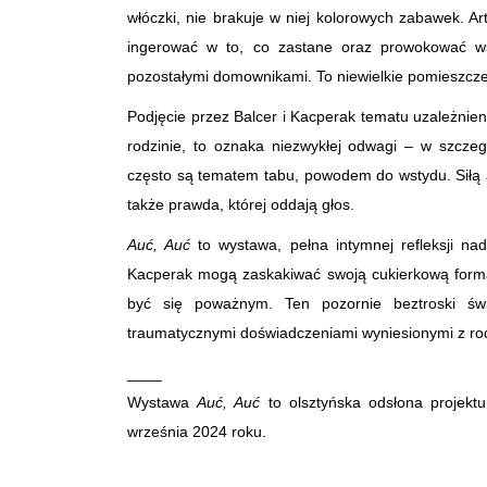
włóczki, nie brakuje w niej kolorowych zabawek. 
ingerować w to, co zastane oraz prowokować wspó
pozostałymi domownikami. To niewielkie pomieszczen
Podjęcie przez Balcer i Kacperak tematu uzależnien
rodzinie, to oznaka niezwykłej odwagi – w szczeg
często są tematem tabu, powodem do wstydu. Siłą art
także prawda, której oddają głos.
Auć, Auć
to wystawa, pełna intymnej refleksji nad 
Kacperak mogą zaskakiwać swoją cukierkową formą
być się poważnym. Ten pozornie beztroski świ
traumatycznymi doświadczeniami wyniesionymi z r
____
Wystawa
Auć, Auć
to olsztyńska odsłona projektu
września 2024 roku.