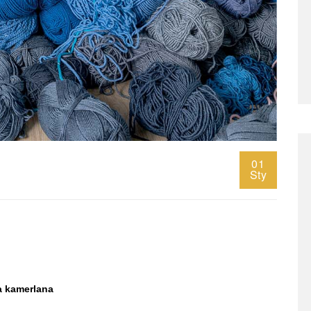
01
Sty
la kamerlana