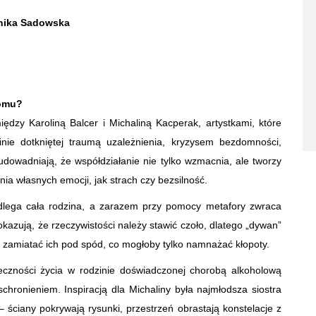
nika Sadowska
domu?
dzy Karoliną Balcer i Michaliną Kacperak, artystkami, które
nie dotkniętej traumą uzależnienia, kryzysem bezdomności,
 udowadniają, że współdziałanie nie tylko wzmacnia, ale tworzy
ia własnych emocji, jak strach czy bezsilność.
dlega cała rodzina, a zarazem przy pomocy metafory zwraca
okazują, że rzeczywistości należy stawić czoło, dlatego „dywan”
 zamiatać ich pod spód, co mogłoby tylko namnażać kłopoty.
czności życia w rodzinie doświadczonej chorobą alkoholową
chronieniem. Inspiracją dla Michaliny była najmłodsza siostra
 ściany pokrywają rysunki, przestrzeń obrastają konstelacje z