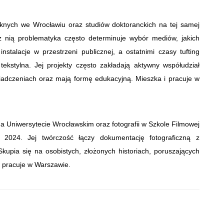
ęknych we Wrocławiu oraz studiów doktoranckich na tej samej
 nią problematyka często determinuje wybór mediów, jakich
stalacje w przestrzeni publicznej, a ostatnimi czasy tufting
kstylna. Jej projekty często zakładają aktywny współudział
wiadczeniach oraz mają formę edukacyjną. Mieszka i pracuje w
 na Uniwersytecie Wrocławskim oraz fotografii w Szkole Filmowej
2024. Jej twórczość łączy dokumentację fotograficzną z
kupia się na osobistych, złożonych historiach, poruszających
i pracuje w Warszawie.