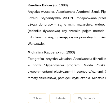
Karolina Balcer
(ur. 1988)
Artystka wizualna. Absolwentka Akademii Sztuk Pi
uczelni. Stypendystka MKiDN. Podejmowana przez
używa do pracy – są to m.in. malarstwo, wideo, in
(technika dywanowa) czy szeroko pojęta metoda te
członków rodziny, opierają się na prywatnych doś
Warszawie.
Michalina Kacperak
(ur. 1993)
Fotografka, artystka wizualna. Absolwentka filozofii
w Łodzi. Stypendystka programu Młoda Polska 
eksperymentami plastycznymi i scenograficznymi. S
tematy dzieciństwa, pamięci i wykluczenia. Mieszka 
O Nas
Historia
Wydarzenia