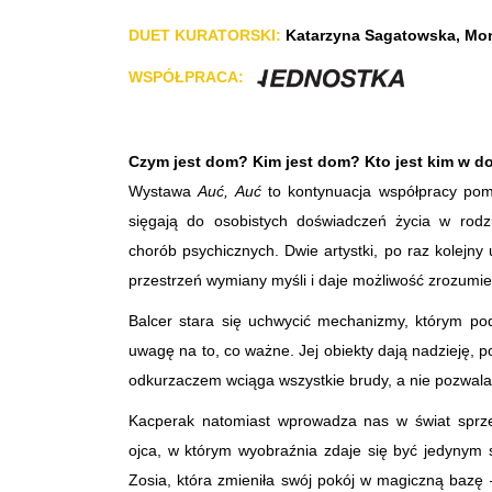
DUET KURATORSKI:
Katarzyna Sagatowska, Mo
WSPÓŁPRACA:
Czym jest dom? Kim jest dom? Kto jest kim w 
Wystawa
Auć, Auć
to kontynuacja współpracy pomię
sięgają do osobistych doświadczeń życia w rodzi
chorób psychicznych. Dwie artystki, po raz kolejny
przestrzeń wymiany myśli i daje możliwość zrozumien
Balcer stara się uchwycić mechanizmy, którym po
uwagę na to, co ważne. Jej obiekty dają nadzieję, p
odkurzaczem wciąga wszystkie brudy, a nie pozwala
Kacperak natomiast wprowadza nas w świat sprze
ojca, w którym wyobraźnia zdaje się być jedynym s
Zosia, która zmieniła swój pokój w magiczną bazę –