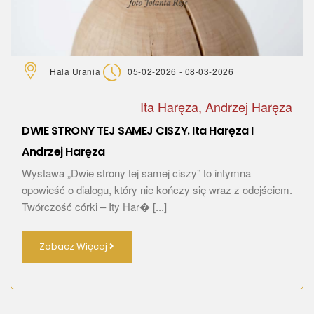
Hala Urania
05-02-2026 - 08-03-2026
Ita Haręza, Andrzej Haręza
DWIE STRONY TEJ SAMEJ CISZY. Ita Haręza I
Andrzej Haręza
Wystawa „Dwie strony tej samej ciszy” to intymna
opowieść o dialogu, który nie kończy się wraz z odejściem.
Twórczość córki – Ity Har� [...]
Zobacz Więcej