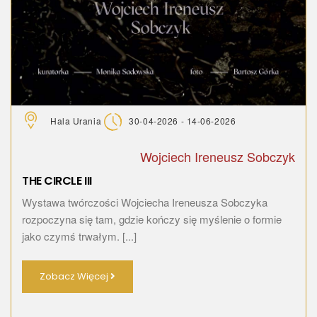
Hala Urania
30-04-2026 - 14-06-2026
Wojciech Ireneusz Sobczyk
THE CIRCLE III
Wystawa twórczości Wojciecha Ireneusza Sobczyka
rozpoczyna się tam, gdzie kończy się myślenie o formie
jako czymś trwałym. [...]
Zobacz Więcej