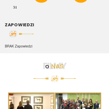
31
ZAPOWIEDZI
BRAK Zapowiedzi
FILMY
o
NAS