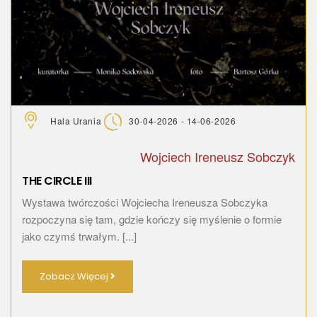
Hala Urania
30-04-2026 - 14-06-2026
Wojciech Ireneusz Sobczyk
THE CIRCLE III
Wystawa twórczości Wojciecha Ireneusza Sobczyka
rozpoczyna się tam, gdzie kończy się myślenie o formie
jako czymś trwałym. [...]
Zobacz Więcej