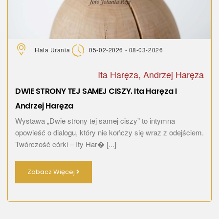
Hala Urania
05-02-2026 - 08-03-2026
Ita Haręza, Andrzej Haręza
DWIE STRONY TEJ SAMEJ CISZY. Ita Haręza I
Andrzej Haręza
Wystawa „Dwie strony tej samej ciszy” to intymna
opowieść o dialogu, który nie kończy się wraz z odejściem.
Twórczość córki – Ity Har� [...]
Zobacz Więcej