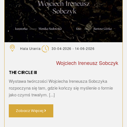
Hala Urania
30-04-2026 - 14-06-2026
Wojciech Ireneusz Sobczyk
THE CIRCLE III
Wystawa twórczości Wojciecha Ireneusza Sobczyka
rozpoczyna się tam, gdzie kończy się myślenie o formie
jako czymś trwałym. [...]
Zobacz Więcej