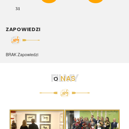
31
ZAPOWIEDZI
BRAK Zapowiedzi
FILMY
o
NAS