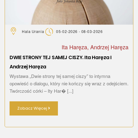
Hala Urania
05-02-2026 - 08-03-2026
Ita Haręza, Andrzej Haręza
DWIE STRONY TEJ SAMEJ CISZY. Ita Haręza I
Andrzej Haręza
Wystawa „Dwie strony tej samej ciszy” to intymna
opowieść o dialogu, który nie kończy się wraz z odejściem.
Twórczość córki – Ity Har� [...]
Zobacz Więcej