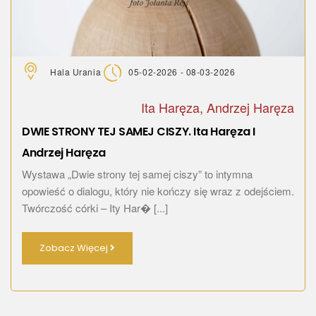
Hala Urania
05-02-2026 - 08-03-2026
Ita Haręza, Andrzej Haręza
DWIE STRONY TEJ SAMEJ CISZY. Ita Haręza I
Andrzej Haręza
Wystawa „Dwie strony tej samej ciszy” to intymna
opowieść o dialogu, który nie kończy się wraz z odejściem.
Twórczość córki – Ity Har� [...]
Zobacz Więcej