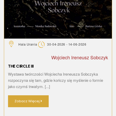
Hala Urania
30-04-2026 - 14-06-2026
Wojciech Ireneusz Sobczyk
THE CIRCLE III
Wystawa twórczości Wojciecha Ireneusza Sobczyka
rozpoczyna się tam, gdzie kończy się myślenie o formie
jako czymś trwałym. [...]
Zobacz Więcej