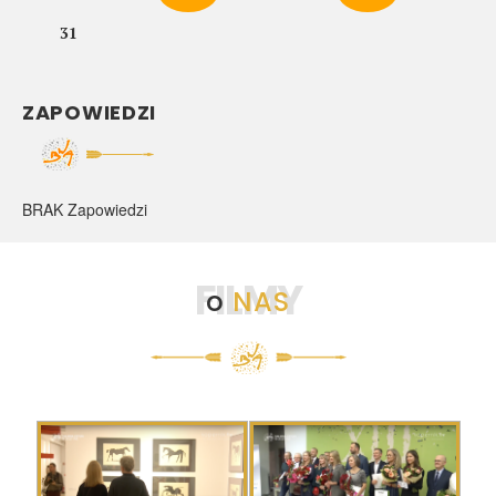
31
ZAPOWIEDZI
BRAK Zapowiedzi
FILMY
o
NAS