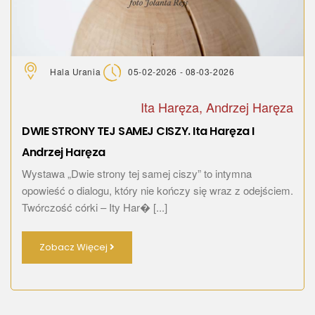
Hala Urania
05-02-2026 - 08-03-2026
Ita Haręza, Andrzej Haręza
DWIE STRONY TEJ SAMEJ CISZY. Ita Haręza I
Andrzej Haręza
Wystawa „Dwie strony tej samej ciszy” to intymna
opowieść o dialogu, który nie kończy się wraz z odejściem.
Twórczość córki – Ity Har� [...]
Zobacz Więcej