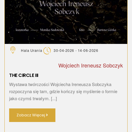
Hala Urania
30-04-2026 - 14-06-2026
Wojciech Ireneusz Sobczyk
THE CIRCLE III
Wystawa twórczości Wojciecha Ireneusza Sobczyka
rozpoczyna się tam, gdzie kończy się myślenie o formie
jako czymś trwałym. [...]
Zobacz Więcej