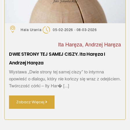
Hala Urania
05-02-2026 - 08-03-2026
Ita Haręza, Andrzej Haręza
DWIE STRONY TEJ SAMEJ CISZY. Ita Haręza I
Andrzej Haręza
Wystawa „Dwie strony tej samej ciszy” to intymna
opowieść o dialogu, który nie kończy się wraz z odejściem.
Twórczość córki – Ity Har� [...]
Zobacz Więcej