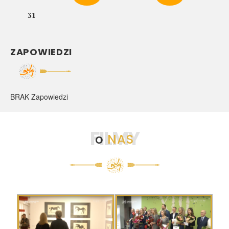
31
ZAPOWIEDZI
BRAK Zapowiedzi
FILMY
o
NAS