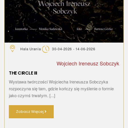
Hala Urania
30-04-2026 - 14-06-2026
Wojciech Ireneusz Sobczyk
THE CIRCLE III
Wystawa twórczości Wojciecha Ireneusza Sobczyka
rozpoczyna się tam, gdzie kończy się myślenie o formie
jako czymś trwałym. [...]
Zobacz Więcej