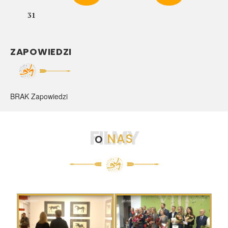
31
ZAPOWIEDZI
BRAK Zapowiedzi
FILMY
o
NAS