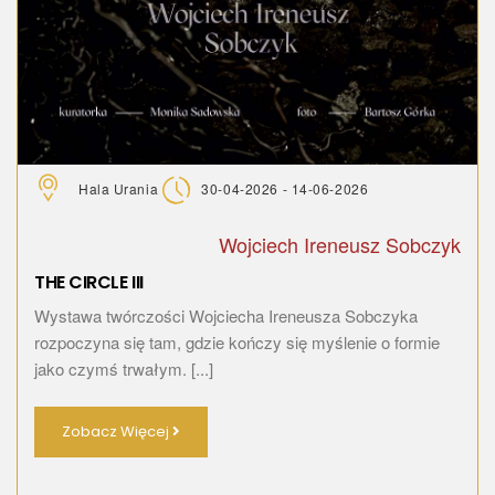
Hala Urania
30-04-2026 - 14-06-2026
Wojciech Ireneusz Sobczyk
THE CIRCLE III
Wystawa twórczości Wojciecha Ireneusza Sobczyka
rozpoczyna się tam, gdzie kończy się myślenie o formie
jako czymś trwałym. [...]
Zobacz Więcej