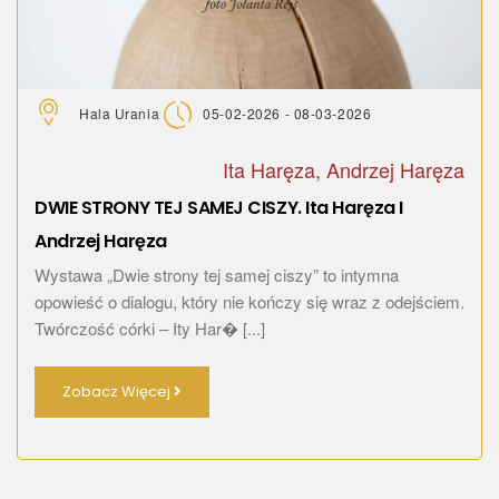
Hala Urania
05-02-2026 - 08-03-2026
Ita Haręza, Andrzej Haręza
DWIE STRONY TEJ SAMEJ CISZY. Ita Haręza I
Andrzej Haręza
Wystawa „Dwie strony tej samej ciszy” to intymna
opowieść o dialogu, który nie kończy się wraz z odejściem.
Twórczość córki – Ity Har� [...]
Zobacz Więcej