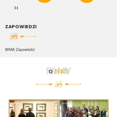
31
ZAPOWIEDZI
BRAK Zapowiedzi
FILMY
o
NAS