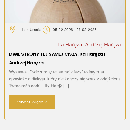
Hala Urania
05-02-2026 - 08-03-2026
Ita Haręza, Andrzej Haręza
DWIE STRONY TEJ SAMEJ CISZY. Ita Haręza I
Andrzej Haręza
Wystawa „Dwie strony tej samej ciszy” to intymna
opowieść o dialogu, który nie kończy się wraz z odejściem.
Twórczość córki – Ity Har� [...]
Zobacz Więcej