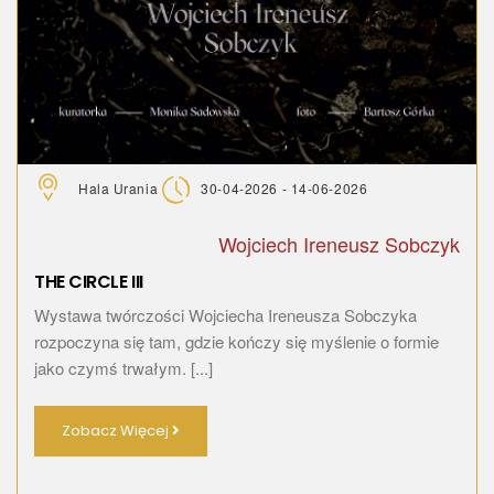
Hala Urania
30-04-2026 - 14-06-2026
Wojciech Ireneusz Sobczyk
THE CIRCLE III
Wystawa twórczości Wojciecha Ireneusza Sobczyka
rozpoczyna się tam, gdzie kończy się myślenie o formie
jako czymś trwałym. [...]
Zobacz Więcej