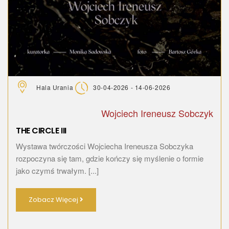
Hala Urania
30-04-2026 - 14-06-2026
Wojciech Ireneusz Sobczyk
THE CIRCLE III
Wystawa twórczości Wojciecha Ireneusza Sobczyka
rozpoczyna się tam, gdzie kończy się myślenie o formie
jako czymś trwałym. [...]
Zobacz Więcej