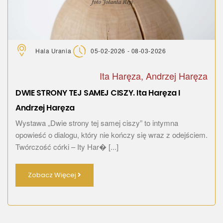
Hala Urania
05-02-2026 - 08-03-2026
Ita Haręza, Andrzej Haręza
DWIE STRONY TEJ SAMEJ CISZY. Ita Haręza I
Andrzej Haręza
Wystawa „Dwie strony tej samej ciszy” to intymna
opowieść o dialogu, który nie kończy się wraz z odejściem.
Twórczość córki – Ity Har� [...]
Zobacz Więcej