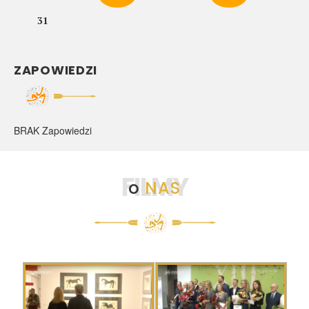
31
ZAPOWIEDZI
BRAK Zapowiedzi
FILMY
o
NAS