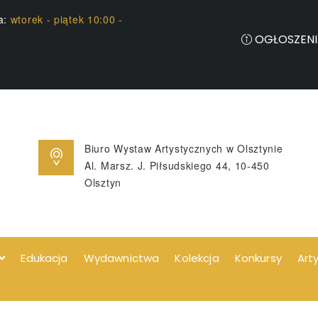
ia:
wtorek - piątek 10:00 -
OGŁOSZENI
Biuro Wystaw Artystycznych w Olsztynie
Al. Marsz. J. Piłsudskiego 44, 10-450
Olsztyn
Edukacja
Wydawnictwa
Kolekcja
Konkursy
Art