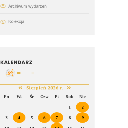
Archiwum wydarzeń
Kolekcja
KALENDARZ
Sierpień 2026 r.
Pn
Wt
Śr
Czw
Pt
Sob
Nie
1
2
3
4
5
6
7
8
9