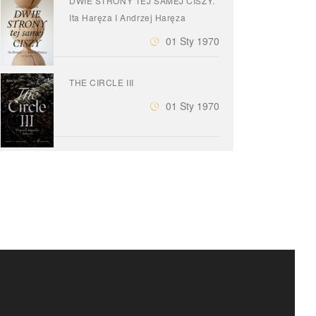
DWIE STRONY TEJ SAMEJ CISZY.
Ita Haręza I Andrzej Haręza
01 Sty 1970
THE CIRCLE III
01 Sty 1970