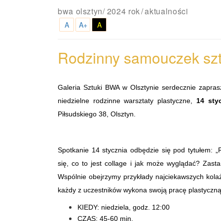
bwa olsztyn
/
2024 rok
aktualności
A
A+
A
Rodzinny samouczek szt
Galeria Sztuki BWA w Olsztynie serdecznie zapra
niedzielne rodzinne warsztaty plastyczne,
14 sty
Piłsudskiego 38, Olsztyn.
Spotkanie 14 stycznia odbędzie się pod tytułem: 
się, co to jest collage i jak może wyglądać? Zas
Wspólnie obejrzymy przykłady najciekawszych kolaż
każdy z uczestników wykona swoją pracę plastyczną
KIEDY: niedziela, godz. 12:00
CZAS: 45-60 min.