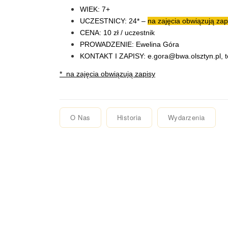
WIEK: 7+
UCZESTNICY: 24* –
na zajęcia obwiązują zapi
CENA: 10 zł / uczestnik
PROWADZENIE: Ewelina Góra
KONTAKT I ZAPISY:
e.gora@bwa.olsztyn.pl
, 
* na zajęcia obwiązują zapisy
O Nas
Historia
Wydarzenia