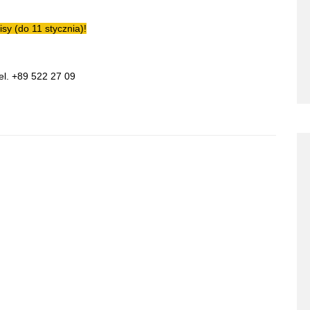
sy (do 11 stycznia)!
tel. +89 522 27 09