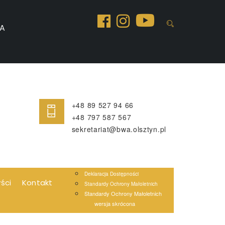
A
+48 89 527 94 66
+48 797 587 567
sekretariat@bwa.olsztyn.pl
Deklaracja Dostępności
yści
Kontakt
Standardy Ochrony Małoletnich
Standardy Ochrony Małoletnich
wersja skrócona