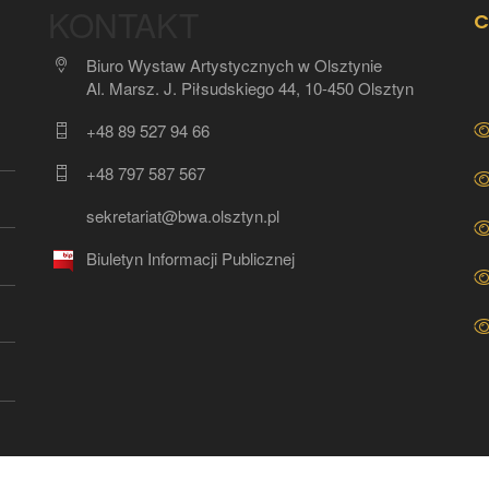
KONTAKT
C
Biuro Wystaw Artystycznych w Olsztynie
Al. Marsz. J. Piłsudskiego 44, 10-450 Olsztyn
+48 89 527 94 66
+48 797 587 567
sekretariat@bwa.olsztyn.pl
Biuletyn Informacji Publicznej