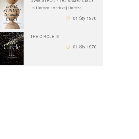
DWIE STRONY TEJ SAMEJ CISZY.
Ita Haręza I Andrzej Haręza
01 Sty 1970
THE CIRCLE III
01 Sty 1970