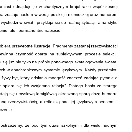
atomiast odnajduje je w chaotycznym krajobrazie współczesnej
na zostaje hasłem w wersji polskiej i niemieckiej oraz numerem
ychodzi w świat i przykleja się do realnej sytuacji, a na styku
zenie, ale i permanentne napięcie.
obiera przewrotne ilustracje. Fragmenty zastanej rzeczywistości
ewinna czynność oparta na subiektywnym procesie selekcji,
uje się już nie tylko na próbie ponownego skatalogowania świata,
ych w anachronicznym systemie językowym. Każdy przedmiot,
o żywy byt, który odsłania mnogość znaczeń zadając pytanie o
 opiera się ich wzajemna relacja? Dlatego hasła ze starego
e stają się umysłową łamigłówką okraszoną sporą dozą humoru,
ną rzeczywistością, a refleksją nad jej językowym sensem –
oczenie.
 dostrzeżemy, że pod tym quasi szkolnym i dla wielu nudnym