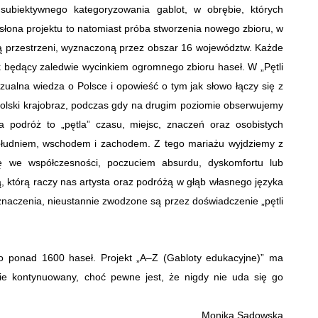
 subiektywnego kategoryzowania gablot, w obrębie, których
słona projektu to natomiast próba stworzenia nowego zbioru, w
ią przestrzeni, wyznaczoną przez obszar 16 województw. Każde
nik będący zaledwie wycinkiem ogromnego zbioru haseł. W „Pętli
zualna wiedza o Polsce i opowieść o tym jak słowo łączy się z
 polski krajobraz, podczas gdy na drugim poziomie obserwujemy
a podróż to „pętla” czasu, miejsc, znaczeń oraz osobistych
ołudniem, wschodem i zachodem.
Z tego mariażu wyjdziemy z
ię we współczesności, poczuciem absurdu, dyskomfortu lub
, którą raczy nas artysta oraz podróżą w głąb własnego języka
znaczenia, nieustannie zwodzone są przez doświadczenie „pętli
o ponad 1600 haseł. Projekt „A–Z (Gabloty edukacyjne)” ma
zie kontynuowany, choć pewne jest, że nigdy nie
uda się go
Monika Sadowska