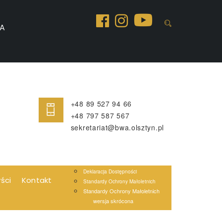
A
+48 89 527 94 66
+48 797 587 567
sekretariat@bwa.olsztyn.pl
Deklaracja Dostępności
yści
Kontakt
Standardy Ochrony Małoletnich
Standardy Ochrony Małoletnich
wersja skrócona