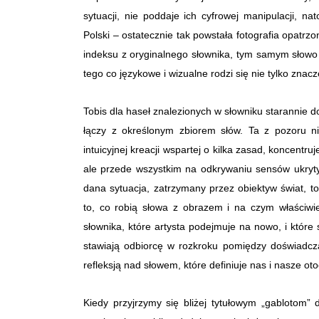
sytuacji, nie poddaje ich cyfrowej manipulacji, n
Polski – ostatecznie t
ak powstała fotografia opatrzo
indeksu z oryginalnego słownika
, tym samym słowo w
tego co językowe i wizualne rodzi się nie tylko znac
Tobis dla haseł znalezionych w słowniku starannie d
łączy z określonym zbiorem słów. Ta z pozoru ni
intuicyjnej kreacji wspartej o kilka zasad, koncentr
ale przede wszystkim na odkrywaniu sensów ukryt
dana sytuacja, zatrzymany przez obiektyw świat, t
to, co robią słowa z obrazem i na czym właściwie
słownika, które artysta podejmuje na nowo, i któr
stawiają odbiorcę w rozkroku pomiędzy doświadcza
refleksją nad słowem, które definiuje nas i nasze ot
Kiedy przyjrzymy się bliżej tytułowym „gablotom”