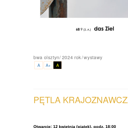
bwa olsztyn
/
2024 rok
wystawy
A
A+
A
PĘTLA
KRAJOZNAWCZ
Otwarcie: 12 kwietnia (piątek), godz. 18:00