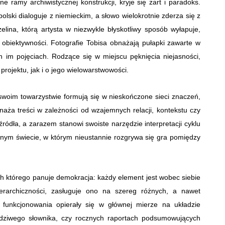
e ramy archiwistycznej konstrukcji, kryje się żart i paradoks.
polski dialoguje z niemieckim, a słowo wielokrotnie zderza się z
elina, którą artysta w niezwykle błyskotliwy sposób wyłapuje,
 obiektywności. Fotografie Tobisa obnażają pułapki zawarte w
h im pojęciach. Rodzące się w miejscu pęknięcia niejasności,
projektu, jak i o jego wielowarstwowości.
 swoim towarzystwie formują się w nieskończone sieci znaczeń,
aża treści w zależności od wzajemnych relacji, kontekstu czy
źródła, a zarazem stanowi swoiste narzędzie interpretacji cyklu
znym świecie, w którym nieustannie rozgrywa się gra pomiędzy
ach którego panuje demokracja: każdy element jest wobec siebie
rarchiczności, zasługuje ono na szereg różnych, a nawet
 funkcjonowania opierały się w głównej mierze na układzie
wdziwego słownika, czy rocznych raportach podsumowujących