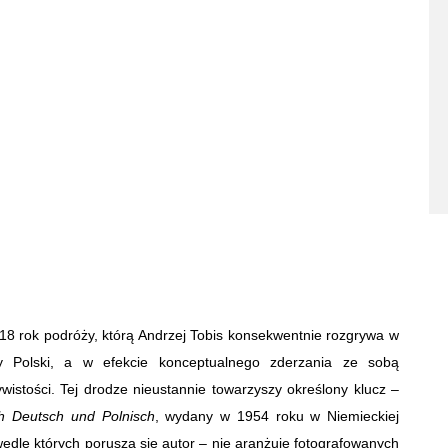
 18 rok podróży, którą Andrzej Tobis konsekwentnie rozgrywa w
y Polski, a w efekcie konceptualnego zderzania ze sobą
wistości. Tej drodze nieustannie towarzyszy określony klucz –
ch Deutsch und Polnisch
,
wydany w 1954 roku w Niemieckiej
edle których porusza się autor – nie aranżuje fotografowanych