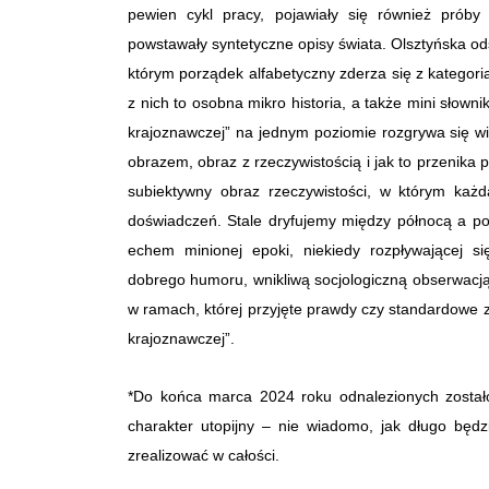
pewien cykl pracy, pojawiały się również próby
powstawały syntetyczne opisy świata. Olsztyńska od
którym porządek alfabetyczny zderza się z kategor
z nich to osobna mikro historia, a także mini słow
krajoznawczej” na jednym poziomie rozgrywa się wi
obrazem, obraz z rzeczywistością i jak to przenika
subiektywny obraz rzeczywistości, w którym każd
doświadczeń. Stale dryfujemy
między północą a p
echem minionej epoki, niekiedy rozpływającej s
dobrego humoru, wnikliwą socjologiczną obserwacją
w ramach, której przyjęte prawdy czy standardowe 
krajoznawczej”.
*Do końca marca 2024 roku odnalezionych został
charakter utopijny – nie wiadomo, jak długo będ
zrealizować w całości.