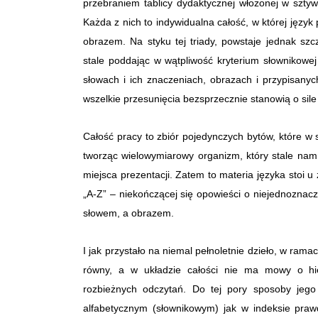
przebraniem tablicy dydaktycznej włożonej w sztywn
Każda z nich to indywidualna całość, w której język 
obrazem. Na styku tej triady, powstaje jednak szcz
stale poddając w wątpliwość kryterium słownikowej
słowach i ich znaczeniach, obrazach i przypisanyc
wszelkie przesunięcia bezsprzecznie stanowią o sile 
Całość pracy to zbiór pojedynczych bytów, które w
tworząc wielowymiarowy organizm, który stale namn
miejsca prezentacji. Zatem to materia języka stoi u 
„A-Z” – niekończącej się opowieści o niejednoznac
słowem, a obrazem.
I jak przystało na niemal pełnoletnie dzieło, w ram
równy, a w układzie całości nie ma mowy o hie
rozbieżnych odczytań. Do tej pory sposoby jego
alfabetycznym (słownikowym) jak w indeksie pra