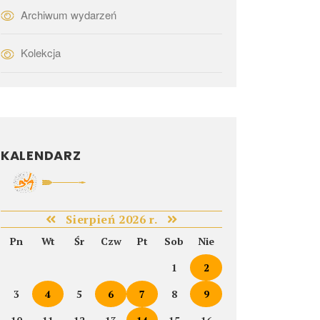
Archiwum wydarzeń
Kolekcja
KALENDARZ
Sierpień 2026 r.
Pn
Wt
Śr
Czw
Pt
Sob
Nie
1
2
3
4
5
6
7
8
9