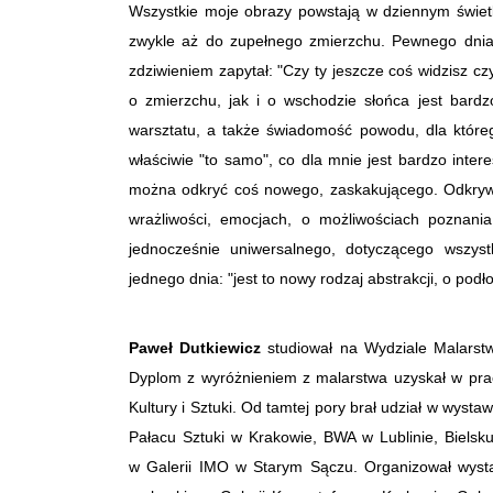
Wszystkie moje obrazy powstają w dziennym świet
zwykle aż do zupełnego zmierzchu. Pewnego dnia,
zdziwieniem zapytał: "Czy ty jeszcze coś widzisz c
o zmierzchu, jak i o wschodzie słońca jest bard
warsztatu, a także świadomość powodu, dla któreg
właściwie "to samo", co dla mnie jest bardzo inte
można odkryć coś nowego, zaskakującego. Odkryw
wrażliwości, emocjach, o możliwościach poznania
jednocześnie uniwersalnego, dotyczącego wszyst
jednego dnia: "jest to nowy rodzaj abstrakcji, o pod
Paweł Dutkiewicz
studiował na Wydziale Malarst
Dyplom z wyróżnieniem z malarstwa uzyskał w prac
Kultury i Sztuki. Od tamtej pory brał udział w wysta
Pałacu Sztuki w Krakowie, BWA w Lublinie, Bielsku
w Galerii IMO w Starym Sączu. Organizował wysta