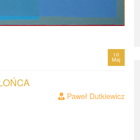
10
Maj
ŁOŃCA
Paweł Dutkiewicz