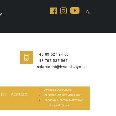
A
+48 89 527 94 66
+48 797 587 567
sekretariat@bwa.olsztyn.pl
Deklaracja Dostępności
yści
Kontakt
Standardy Ochrony Małoletnich
Standardy Ochrony Małoletnich
wersja skrócona