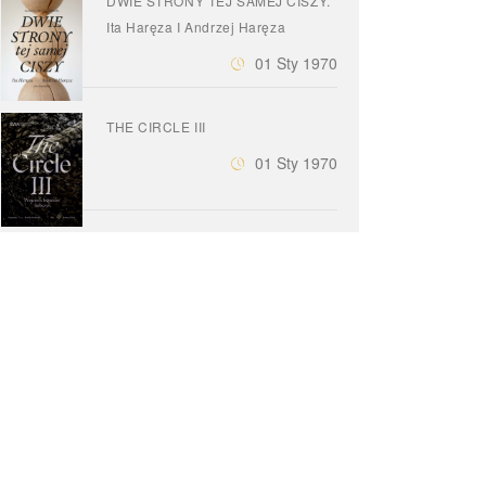
DWIE STRONY TEJ SAMEJ CISZY.
Ita Haręza I Andrzej Haręza
01 Sty 1970
THE CIRCLE III
01 Sty 1970