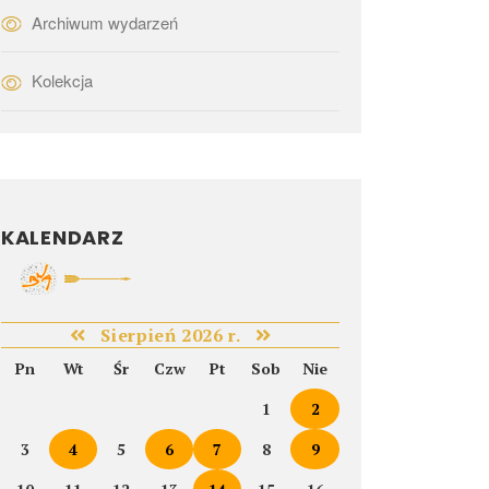
Archiwum wydarzeń
Kolekcja
KALENDARZ
Sierpień 2026 r.
Pn
Wt
Śr
Czw
Pt
Sob
Nie
1
2
3
4
5
6
7
8
9