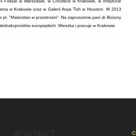
rii Foksal w Warszawie, w Cricotece w Krakowie, w Instytucie
acownia w Krakowie oraz w Galerii Anya Tish w Houston. W 2013
e pt. "Malarstwo w przestrzeni". Na zaproszenie pani dr Bożeny
bstrakcjonistów europejskich. Mieszka i pracuje w Krakowie.
KONTAKT
C