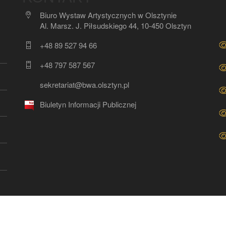
Biuro Wystaw Artystycznych w Olsztynie
Al. Marsz. J. Piłsudskiego 44, 10-450 Olsztyn
+48 89 527 94 66
+48 797 587 567
sekretariat@bwa.olsztyn.pl
Biuletyn Informacji Publicznej
[2024] BWA Olsztyn