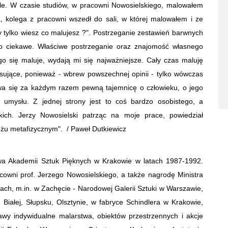
le. W czasie studiów, w pracowni Nowosielskiego, malowałem
 kolega z pracowni wszedł do sali, w której malowałem i ze
zy tylko wiesz co malujesz ?". Postrzeganie zestawień barwnych
zo ciekawe. Właściwe postrzeganie oraz znajomość własnego
o się maluje, wydają mi się najważniejsze. Cały czas maluję
resujące, ponieważ - wbrew powszechnej opinii - tylko wówczas
a się za każdym razem pewną tajemnicę o człowieku, o jego
 umysłu. Z jednej strony jest to coś bardzo osobistego, a
kich. Jerzy Nowosielski patrząc na moje prace, powiedział
łożu metafizycznym". / Paweł Dutkiewicz
wa Akademii Sztuk Pięknych w Krakowie w latach 1987-1992.
owni prof. Jerzego Nowosielskiego, a także nagrodę Ministra
wach,
m.in. w Zachęcie - Narodowej Galerii Sztuki w Warszawie,
 Białej, Słupsku, Olsztynie, w fabryce Schindlera w Krakowie,
wy indywidualne malarstwa, obiektów przestrzennych i akcje