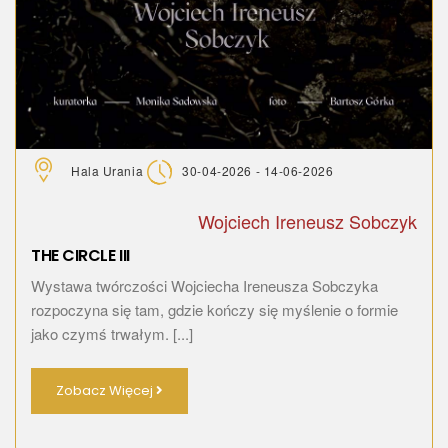
Hala Urania
30-04-2026 - 14-06-2026
Wojciech Ireneusz Sobczyk
THE CIRCLE III
Wystawa twórczości Wojciecha Ireneusza Sobczyka
rozpoczyna się tam, gdzie kończy się myślenie o formie
jako czymś trwałym. [...]
Zobacz Więcej