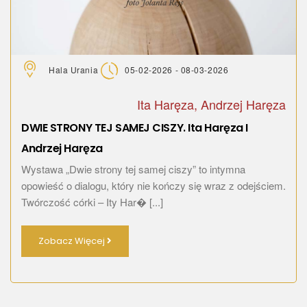
Hala Urania
05-02-2026 - 08-03-2026
Ita Haręza, Andrzej Haręza
DWIE STRONY TEJ SAMEJ CISZY. Ita Haręza I
Andrzej Haręza
Wystawa „Dwie strony tej samej ciszy” to intymna
opowieść o dialogu, który nie kończy się wraz z odejściem.
Twórczość córki – Ity Har� [...]
Zobacz Więcej