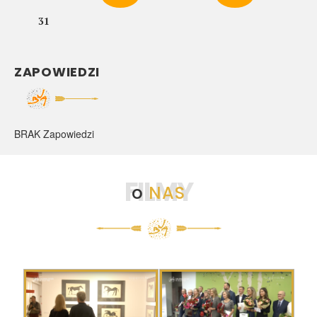
31
ZAPOWIEDZI
BRAK Zapowiedzi
FILMY
o
NAS