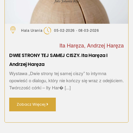
Hala Urania
05-02-2026 - 08-03-2026
Ita Haręza, Andrzej Haręza
DWIE STRONY TEJ SAMEJ CISZY. Ita Haręza I
Andrzej Haręza
Wystawa „Dwie strony tej samej ciszy” to intymna
opowieść o dialogu, który nie kończy się wraz z odejściem.
Twórczość córki – Ity Har� [...]
Zobacz Więcej