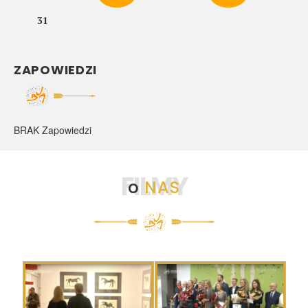
31
ZAPOWIEDZI
BRAK Zapowiedzi
FILMY
o
NAS