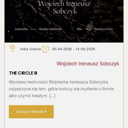
Hala Urania
30-04-2026 - 14-06-2026
Wojciech Ireneusz Sobczyk
THE CIRCLE III
Wystawa twórczości Wojciecha Ireneusza Sobczyka
rozpoczyna się tam, gdzie kończy się myślenie o formie
jako czymś trwałym. [...]
Zobacz Więcej