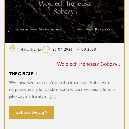
Hala Urania
30-04-2026 - 14-06-2026
Wojciech Ireneusz Sobczyk
THE CIRCLE III
Wystawa twórczości Wojciecha Ireneusza Sobczyka
rozpoczyna się tam, gdzie kończy się myślenie o formie
jako czymś trwałym. [...]
Zobacz Więcej