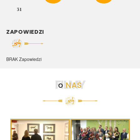
31
ZAPOWIEDZI
BRAK Zapowiedzi
FILMY
o
NAS