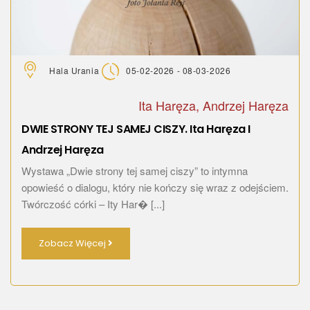
Hala Urania
05-02-2026 - 08-03-2026
Ita Haręza, Andrzej Haręza
DWIE STRONY TEJ SAMEJ CISZY. Ita Haręza I
Andrzej Haręza
Wystawa „Dwie strony tej samej ciszy” to intymna
opowieść o dialogu, który nie kończy się wraz z odejściem.
Twórczość córki – Ity Har� [...]
Zobacz Więcej